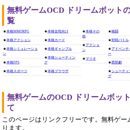
無料ゲームOCD ドリームボット
覧
★
本格MMORPG
★
本格女性向け
★
本格その
★
格闘
他
★
本格アクション
★
本格カード
★
対戦バトル
★
アクショ
★
本格シミュレーショ
★
本格ギャンブル
★
アドベンチ
ン
ン
ー
★
本格シューティン
★
マリオ
★
本格FPS
グ
★
西部劇
★
本格スポーツ
★
本格ブラウザ
★
シューティ
グ
無料ゲームのOCD ドリームボッ
て
このページはリンクフリーです。無料ゲー
ります。