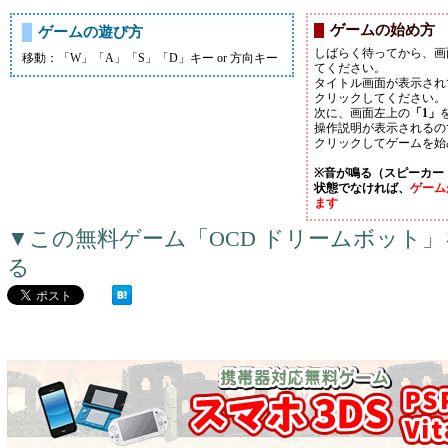
ゲームの始め方
ゲームの遊び方
しばらく待ってから、画
移動：「W」「A」「S」「D」キー or 方向キー
てください。
タイトル画面が表示され
クリックしてください。
次に、画面左上の
「1」
操作説明が表示されるの
クリックしてゲームを始
※音が鳴る（スピーカー
状態でなければ、
ゲーム
ます
▼この無料ゲーム「OCD ドリームボット
る