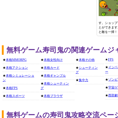
す。ショップ
とができます
と敵を一掃！
無料ゲーム寿司鬼の関連ゲームジ
★
FPS
★
本格MMORPG
★
本格女性向け
★
本格その他
★
インベ
★
本格アクション
★
本格カード
★
シューティン
ー
グ
★
本格シミュレーショ
★
本格ギャンブル
★
ゾンビ
ン
★
集中力
★
本格シューティン
★
宇宙ゲ
★
本格FPS
グ
★
西部劇
★
本格スポーツ
★
本格ブラウザ
無料ゲームの寿司鬼攻略交流ペー