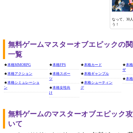
なって、30
う！
無料ゲームマスターオブエピックの関
一覧
★
本格MMORPG
★
本格FPS
★
本格カード
★
本格
ザ
★
本格アクション
★
本格スポー
★
本格ギャンブル
ツ
★
本格
★
本格シミュレーショ
★
本格シューティン
ン
★
本格女性向
グ
け
無料ゲームのマスターオブエピック攻
いて