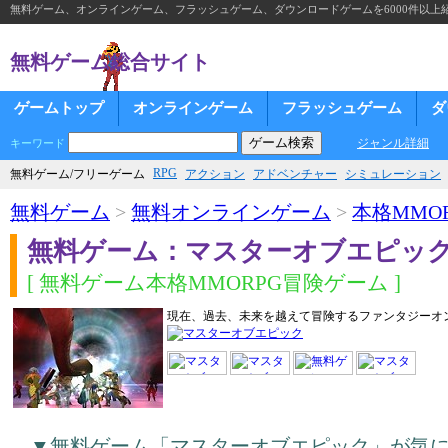
無料ゲーム、オンラインゲーム、フラッシュゲーム、ダウンロードゲームを6000件以上
無料ゲーム総合サイト
ゲームトップ
オンラインゲーム
フラッシュゲーム
ダ
ジャンル詳細
キーワード
RPG
無料ゲーム/フリーゲーム
アクション
アドベンチャー
シミュレーション
無料ゲーム
>
無料オンラインゲーム
>
本格MMOR
無料ゲーム：マスターオブエピッ
[ 無料ゲーム本格MMORPG冒険ゲーム ]
現在、過去、未来を越えて冒険するファンタジーオ
▼無料ゲーム「マスターオブエピック」が気