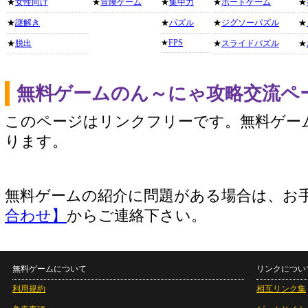
★
女性向け
★
冒険ゲーム
★
集中力
★
ボードゲーム
★
★
謎解き
★
パズル
★
ジグソーパズル
★
★
FPS
★
脱出
★
スライドパズル
★
無料ゲームのん～にゃ攻略交流ペ
このページはリンクフリーです。無料ゲー
ります。
無料ゲームの紹介に問題がある場合は、お
合わせ】
からご連絡下さい。
無料ゲームについて
リンクについ
利用規約
相互リンク集