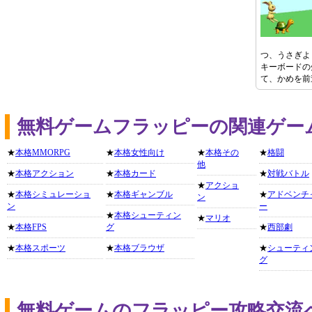
つ、うさぎよ
キーボードの
て、かめを前
無料ゲームフラッピーの関連ゲー
★
本格MMORPG
★
本格女性向け
★
本格その
★
格闘
他
★
本格アクション
★
本格カード
★
対戦バトル
★
アクショ
★
本格シミュレーショ
★
本格ギャンブル
★
アドベンチ
ン
ン
ー
★
本格シューティン
★
マリオ
★
本格FPS
グ
★
西部劇
★
本格スポーツ
★
本格ブラウザ
★
シューティ
グ
無料ゲームのフラッピー攻略交流