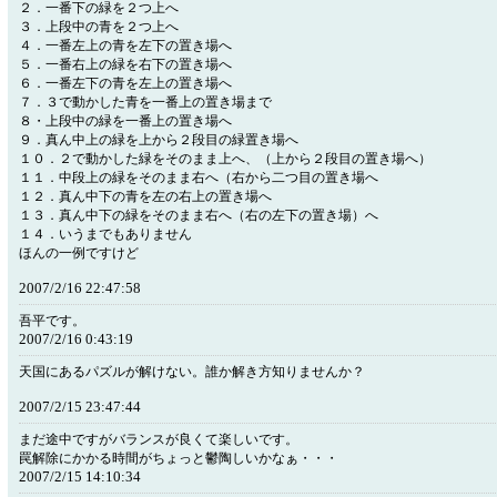
２．一番下の緑を２つ上へ
３．上段中の青を２つ上へ
４．一番左上の青を左下の置き場へ
５．一番右上の緑を右下の置き場へ
６．一番左下の青を左上の置き場へ
７．３で動かした青を一番上の置き場まで
８・上段中の緑を一番上の置き場へ
９．真ん中上の緑を上から２段目の緑置き場へ
１０．２で動かした緑をそのまま上へ、（上から２段目の置き場へ）
１１．中段上の緑をそのまま右へ（右から二つ目の置き場へ
１２．真ん中下の青を左の右上の置き場へ
１３．真ん中下の緑をそのまま右へ（右の左下の置き場）へ
１４．いうまでもありません
ほんの一例ですけど
2007/2/16 22:47:58
吾平です。
2007/2/16 0:43:19
天国にあるパズルが解けない。誰か解き方知りませんか？
2007/2/15 23:47:44
まだ途中ですがバランスが良くて楽しいです。
罠解除にかかる時間がちょっと鬱陶しいかなぁ・・・
2007/2/15 14:10:34