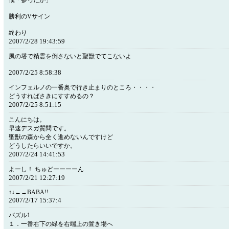
僕「参ったか」
勝利のVサイン
終わり
2007/2/28 19:43:59
風の塔で精霊を倒さないと聖獣でてこないよ
2007/2/25 8:58:38
インフェルノの一番奥で行き止まりのところ・・・・
どうすればさきにすすめるの？
2007/2/25 8:51:15
こんにちは。
早速デスガ質問です。
聖獣の森から全く進めないんですけど
どうしたらいいですか。
2007/2/24 14:41:53
よーし！ ちゅどーーーーん
2007/2/21 12:27:19
↑↓←→BABA!!
2007/2/17 15:37:4
パズル1
１．一番右下の緑を右端上の置き場へ