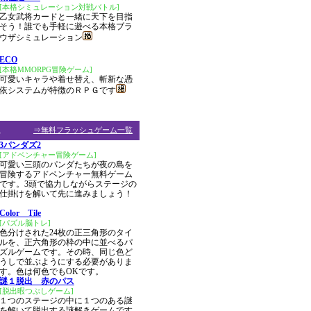
[本格シミュレーション対戦バトル]
乙女武将カードと一緒に天下を目指
そう！誰でも手軽に遊べる本格ブラ
ウザシミュレーション
ECO
[本格MMORPG冒険ゲーム]
可愛いキャラや着せ替え、斬新な憑
依システムが特徴のＲＰＧです
ム
⇒無料フラッシュゲーム一覧
3パンダズ2
[アドベンチャー冒険ゲーム]
可愛い三頭のパンダたちが夜の島を
冒険するアドベンチャー無料ゲーム
です。3頭で協力しながらステージの
仕掛けを解いて先に進みましょう！
Color Tile
[パズル脳トレ]
色分けされた24枚の正三角形のタイ
ルを、正六角形の枠の中に並べるパ
ズルゲームです。その時、同じ色ど
うしで並ぶようにする必要がありま
す。色は何色でもOKです。
謎１脱出 赤のパス
[脱出暇つぶしゲーム]
１つのステージの中に１つのある謎
を解いて脱出する謎解きゲームです