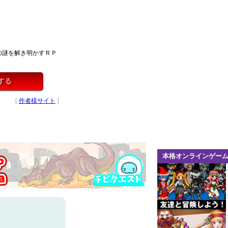
の謎を解き明かすＲＰ
する
[
作者様サイト
]
本格オンラインゲー