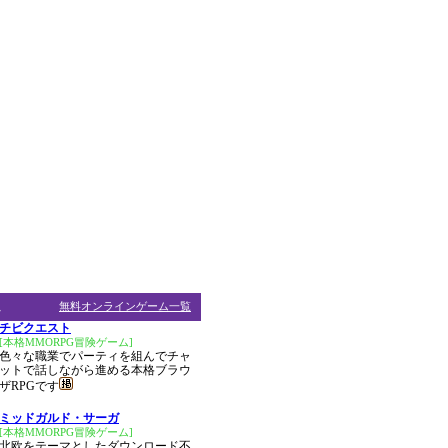
ム
無料オンラインゲーム一覧
チビクエスト
[本格MMORPG冒険ゲーム]
色々な職業でパーティを組んでチャ
ットで話しながら進める本格ブラウ
ザRPGです
ミッドガルド・サーガ
[本格MMORPG冒険ゲーム]
北欧をテーマとしたダウンロード不