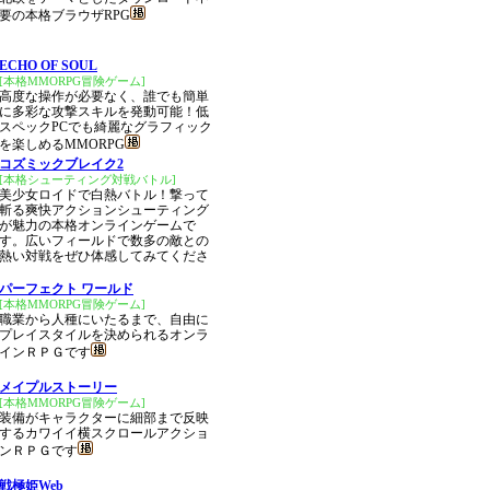
要の本格ブラウザRPG
ECHO OF SOUL
[本格MMORPG冒険ゲーム]
高度な操作が必要なく、誰でも簡単
に多彩な攻撃スキルを発動可能！低
スペックPCでも綺麗なグラフィック
を楽しめるMMORPG
コズミックブレイク2
[本格シューティング対戦バトル]
美少女ロイドで白熱バトル！撃って
斬る爽快アクションシューティング
が魅力の本格オンラインゲームで
す。広いフィールドで数多の敵との
熱い対戦をぜひ体感してみてくださ
パーフェクト ワールド
[本格MMORPG冒険ゲーム]
職業から人種にいたるまで、自由に
プレイスタイルを決められるオンラ
インＲＰＧです
メイプルストーリー
[本格MMORPG冒険ゲーム]
装備がキャラクターに細部まで反映
するカワイイ横スクロールアクショ
ンＲＰＧです
戦極姫Web