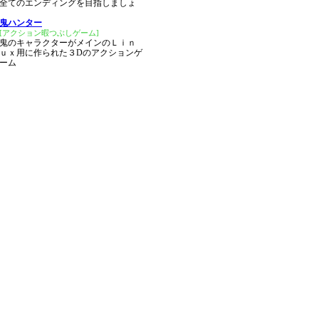
全てのエンディングを目指しましょ
鬼ハンター
[アクション暇つぶしゲーム]
鬼のキャラクターがメインのＬｉｎ
ｕｘ用に作られた３Dのアクションゲ
ーム