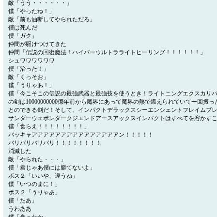
敵「うう・・・・・・」
僕「やったね！」
敵「前も油断してやられただろ」
僕は死んだ
僕「ガク」
仲間が駆けつけてきた
仲間「伝説の回復魔法！ハイパーウルトラライトヒーリング！！！！！！」
シュワワワワワワ
僕「治った！」
敵「くっそお」
僕「うりゃあ！」
僕「今こそこの伝説の最強武器と最強技を使うとき！ライトニングエクスカリ
の剣は10000000000億年前から魔界にあって魔界の熱で鍛えられていて一回振
とのできる剣だ！そして、インパクトデラックスシーエンシェントフレイムブ
サンダーウェポンダークジエンドアースアックスインパクトはすべてを溶かす
僕「食らえ！！！！！！！！」
バッキャアアアアアアアアアアアアアアアン！！！！！
バリバリバリバリ！！！！！！！！
消滅した
敵「やられた・・・」
僕「君じゃあ僕には勝てないよ」
ボス２「いいや、違うね」
僕「いつのまに！」
ボス２「うりゃあ」
僕「たあ」
うわああ