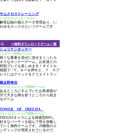
サムクロストレーニング
[パズルロジックパズル]
解答記録の個人データ管理あり、い
わゆるカックロというゲームです
ーム
⇒無料ダウンロードゲーム一覧
シュリケンホッケー
[スポーツ対戦バトル]
様々な要素を混ぜに混ぜまくったカ
オスなホッケーゲーム。お友達との
対戦プレイも楽しめます！タイトル
画面で「V」キーを押すと…？ ※プ
レイにはクリック＆クリエイトラン
桃太郎奇伝
[ロールプレイング冒険ゲーム]
あるところにすんでいたお医者様が
川で大きな桃を拾うところから始ま
るゲーム
TOWER OF FREEJIA
[ロールプレイング冒険ゲーム]
FREEJIAキャラによる探索型RPG。
好きなパーティを組んで塔を攻略し
ていく無料ゲームです。20種類のエ
ンディングが用意されているので、