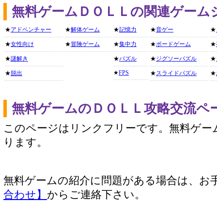
無料ゲームＤＯＬＬの関連ゲーム
★
アドベンチャー
★
解体ゲーム
★
記憶力
★
音ゲー
★
★
女性向け
★
冒険ゲーム
★
集中力
★
ボードゲーム
★
★
謎解き
★
パズル
★
ジグソーパズル
★
★
FPS
★
脱出
★
スライドパズル
★
無料ゲームのＤＯＬＬ攻略交流ペ
このページはリンクフリーです。無料ゲー
ります。
無料ゲームの紹介に問題がある場合は、お
合わせ】
からご連絡下さい。