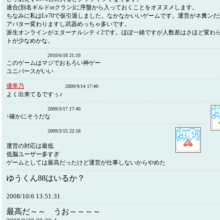
連合(別名ギルドorクラン)に序盤から入っておくことをオヌヌメします。
ちなみに私はLv70で仮引退しました。なかなかいいゲームです。運営がネ糞ンだ
アバター変わりますし武器めっちゃ多いです。
派生オンラインがエターナルシティ2です。ほぼ一緒ですが人数差はさほど変わ
トが少なめかな。
2010/6/18 21:10
このゲームはマジでおもろい神ゲー
ユニバースがいい
優希乃
2009/9/14 17:40
よく出来てるですぅ♪
2009/3/17 17:40
↑確かにそうだな
2009/3/15 22:18
運営の対応は最低
低脳ユーザー多すぎ
ゲームとしては最高だったけど運営が仕事しないからやめた
ゆうくん88はいるか？
2008/10/6 13:51:31
最高だ～～ うお～～～～