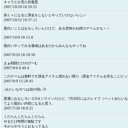
キャラとか見た目最悪
2007/10/20 16:10:21
高Ｌｖになると課金をしないとやっていけないらしい
2007/10/12 19:37:11
面白いことはおもしろいんだけど、ある意味かね掛けゲームかな＞＜
2007/10/9 19:15:8
面白いやってみる価値はあるだからみんなもやってね
2007/9/29 18:18:50
まぁ戦闘だけのげーむ
2007/9/6 0:49:4
このゲームは無料です課金アイテム買わない限り（課金アイテムを売ることだっ
2007/8/9 15:28:45
↑みたいなやつは頭の弱い子
普通におもしろい２Dオンラインだけど。7月26日にはスレイブ（ペットみたい
てより面白い内容になると思う。
2007/7/20 18:9:21
くだらんくだらんくだらん
やるだけ時間の無駄です
今からやろうとおもってる人