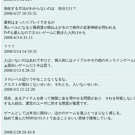
強化する方法がわからないのは 自分だけ？
2008/4/27 10:55:51
最初はまったりプレイできるが
高レベルになると難易度が跳ね上がるので操作の反射神経を問われる
PvPも盛んなのでヌルいゲームに飽きた人向けかも
2008/4/3 6:31:11
？？？
2008/3/14 14:19:31
人はいないのはあれですけど、個人的にはメイプルやその他のオンラインゲーム
ぁ面白いゲームだと今は思う。
2008/3/13 0:28:33
３０レベル辺りでやることなくなるな。
クエストが面白くないせいか、それとも、人いないせいか。
2008/3/2 12:22:20
現在、あるアイテムを使って無限に金を増やせる問題があり、それを対処しない
する人続出。運営のユーザに対する態度が最悪です。
ゲームとしては本当に面白い。ほかのゲームを遊ぶとつまらなく感じる。
始めて遊んだMMOがロストであることをいい意味で後悔している。
2008/2/28 20:43:8