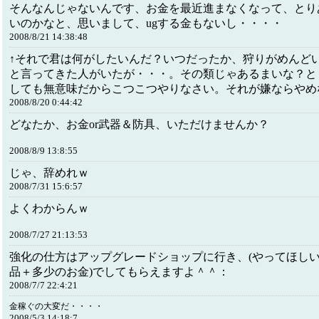
そんなんじゃないんです、お金を最近進まなくなって、とり
いのかなと、思いまして、ugする金もないし・・・・
2008/8/21 14:38:48
↑それで君は何がしたいんだ？いつだったか、狩りがめんど
と言ってきた人がいたが・・・。その類じゃあるまいな？と
しても無意味だからこつこつやりなさい。それが嫌ならやめ
2008/8/20 0:44:42
どなたか、お金or武器＆防具、いただけませんか？
2008/8/9 13:8:55
じゃ、辞めれｗ
2008/7/31 15:6:57
よくわからんｗ
2008/7/27 21:13:53
強化の仕方はアップグレードショップに行き、(やってほしい
品＋多少のお金)でしてもらえますよ＾＾：
2008/7/7 22:4:21
金稼ぐの大変だ・・・・
2008/5/3 14:18:7