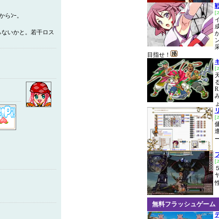
からﾝｰ。
らないかと。若干ロス
目指せ！
[
無料フラッシュゲーム