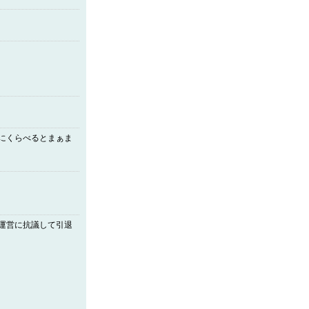
にくらべるとまぁま
運営に抗議して引退