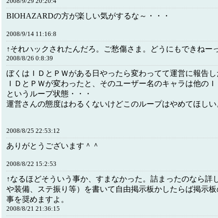
2008/9/29 20:20:4
BIOHAZARDの方が楽しい気がするな～・・・
2008/9/14 11:16:8
↑それハックされたんだろ。ご愁傷さま。どうにもできねー
2008/8/26 0:8:39
ぼくはＩＤとＰＷがある日やったら変わってて運営に報告し
ＩＤとＰＷが変わったと、そのユーザー名のキャラは他のＩ
というループ状態・・・
運営さんの態度はわるくないけどこのループはやめてほしい
2008/8/25 22:53:12
ありがとうございます＾＾
2008/8/22 15:2:53
↑なるほどそういう事か、すまなかった。詰まったのなら詳
や装備、ステ振り等）を書いて自由掲示板かしたらば掲示板
事を奨めますよ。
2008/8/21 21:36:15