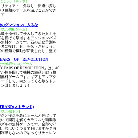
[パズルソリティア]
ソリティア・ニ角取り・間違い探し
の３種類のゲームを遊ぶことができ
ます
俺のダンジョンに入るな
[パズル防衛ゲーム]
悪魔を操作して侵入してきた兵士を
石を投げて撃退するアクションパズ
ル無料ゲームです。石の起動予測を
参考に投げ、兵士を落下させよう。
石の種類で機動が変化したり、壁で
EARS OF REVOLUTION
[その他暇つぶしゲーム]
GEARS OF REVOLUTION」は、ギ
アが棒を回して機械の部品と戦う格
闘無料ゲームです。ギアをアップグ
レードして、向かってくる敵をドン
ドン倒しましょう！
STRAND(ストランド)
[パズル脳トレ]
接点と接点をみにょーんと伸ばして
繋いで問題を解くカラフルな頭脳系
パズルの無料ゲームです。全部で25
問、君はいくつまで解けますか？時
間制限もないのでゆっくりチャレン