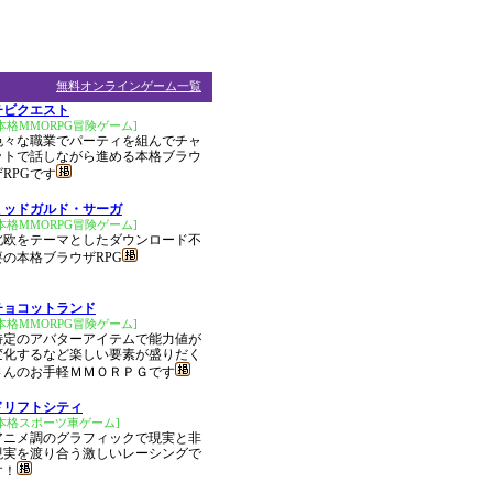
無料オンラインゲーム一覧
チビクエスト
本格MMORPG冒険ゲーム]
色々な職業でパーティを組んでチャ
ットで話しながら進める本格ブラウ
ザRPGです
ミッドガルド・サーガ
本格MMORPG冒険ゲーム]
北欧をテーマとしたダウンロード不
要の本格ブラウザRPG
チョコットランド
本格MMORPG冒険ゲーム]
特定のアバターアイテムで能力値が
変化するなど楽しい要素が盛りだく
さんのお手軽ＭＭＯＲＰＧです
ドリフトシティ
[本格スポーツ車ゲーム]
アニメ調のグラフィックで現実と非
現実を渡り合う激しいレーシングで
す！