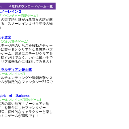
ム
⇒無料ダウンロードゲーム一覧
スノーレイン２
[アドベンチャー恋愛ゲーム]
この街で語り継がれる雪女の謎が解
ける、スノーレインより半年後の物
語
菓子道楽
[パズルお菓子ゲーム]
ステージ内のいちごを移動させケー
キに乗せるとクリアとなる無料パズ
ルゲーム。普通にステージクリアを
目指すだけでなく、いかに最小手で
クリア出来るかに挑戦してみるのも
ミラルディアン銃士隊
[ロールプレイング]
マルチエンディングや連鎖攻撃シス
テムが特徴的なファンタジーRPGで
す
pirit of Darkness
[ロールプレイング冒険ゲーム]
北方の寒い地方「ノーシェアナ地
方」を舞台にしたファンタジー
RPG。個性的なキャラクターと楽し
いミニゲームが満載です！