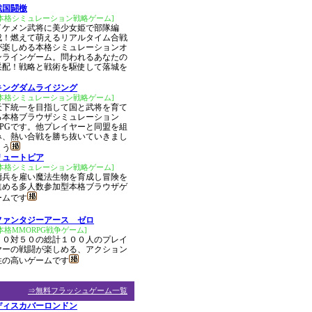
戦国闘檄
[本格シミュレーション戦略ゲーム]
イケメン武将に美少女姫で部隊編
成！燃えて萌えるリアルタイム合戦
が楽しめる本格シミュレーションオ
ンラインゲーム。問われるあなたの
采配！戦略と戦術を駆使して落城を
キングダムライジング
[本格シミュレーション戦略ゲーム]
天下統一を目指して国と武将を育て
る本格ブラウザシミュレーション
RPGです。他プレイヤーと同盟を組
み、熱い合戦を勝ち抜いていきまし
ょう
リュートピア
[本格シミュレーション戦略ゲーム]
傭兵を雇い魔法生物を育成し冒険を
進める多人数参加型本格ブラウザゲ
ームです
ファンタジーアース ゼロ
本格MMORPG戦争ゲーム]
５０対５０の総計１００人のプレイ
ヤーの戦闘が楽しめる、アクション
性の高いゲームです
⇒無料フラッシュゲーム一覧
ディスカバーロンドン