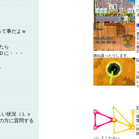
って事だよｗ
たら
Ｄに・・・
跳ね返ったりします。
G
。
「
しい状況（Ｌｖ
の方に質問する
ジしてください