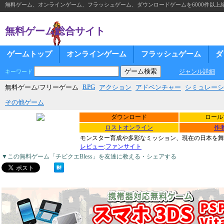
無料ゲーム、オンラインゲーム、フラッシュゲーム、ダウンロードゲームを6000件以上
無料ゲーム総合サイト
ゲームトップ
オンラインゲーム
フラッシュゲーム
ダ
ジャンル詳細
キーワード
RPG
無料ゲーム/フリーゲーム
アクション
アドベンチャー
シミュレーシ
その他ゲーム
ダウンロード
ロール
ロストオンライン
作
モンスター育成や多彩なミッション、現在の日本を舞
レビュー
:
ファンサイト
▼この無料ゲーム「チビクエBless」を友達に教える・シェアする