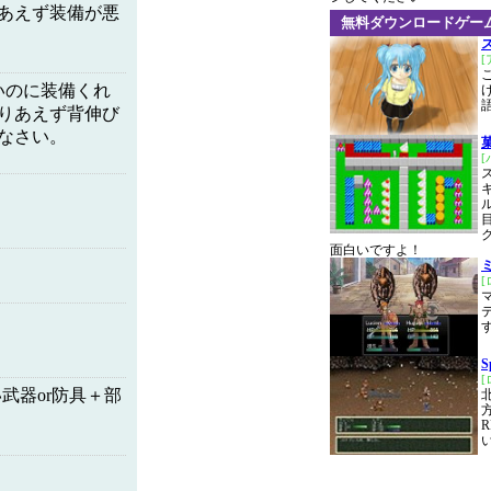
あえず装備が悪
無料ダウンロードゲー
いのに装備くれ
りあえず背伸び
なさい。
面白いですよ！
S
武器or防具＋部