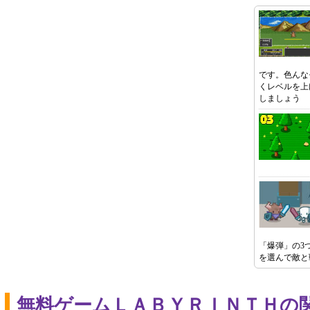
です。色んな
くレベルを上
しましょう
「爆弾」の3
を選んで敵と
無料ゲームＬＡＢＹＲＩＮＴＨの