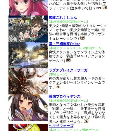
ために、お花を擬人化した花騎士(フ
ラワーナイト)達を率いて戦うRPG
艦隊これくしょん
[本格MMORPG冒険ゲーム]
美少女×艦隊＝最強のシミュレーショ
ン！かわいい美少女艦隊と一緒に最
強の連合軍を目指す本格ブラウザシ
ミュレーションです
真・三國無双Online
[本格アクションストレス解消ゲーム]
爽快アクションをオンライン上で体
験できる一騎当千ＭＭＯアクション
ゲームです
ラグナブレイク・サーガ
[本格カード]
神の力が宿りし超美麗カードのダー
クファンタジーオンラインゲームで
す。
戦国プロヴィデンス
[本格MMORPG育成ゲーム]
軍師となって女体化した美少女武将
「戦姫」と一緒に、天下統一を目指
すブラウザRPGです。戦姫をなでな
でして能力を上昇させてより強い武
将へと成長させよう。
ヘキサウォーズ
[本格シミュレーション戦略ゲーム]