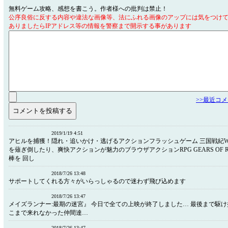
無料ゲーム攻略、感想を書こう。作者様への批判は禁止！
公序良俗に反する内容や違法な画像等、法にふれる画像のアップには気をつけ
ありましたらIPアドレス等の情報を警察まで開示する事があります
>>最近コ
2019/1/19 4:51
アヒルを捕獲！隠れ・追いかけ・逃げるアクションフラッシュゲーム 三国戦紀W
を薙ぎ倒したり、爽快アクションが魅力のブラウザアクションRPG GEARS OF RE
棒を 回し
2018/7/26 13:48
サポートしてくれる方々がいらっしゃるので迷わず飛び込めます
2018/7/26 13:47
メイズランナー:最期の迷宮』 今日で全ての上映が終了しました… 最後まで駆
こまで来れなかった仲間達…
2018/7/26 13:47