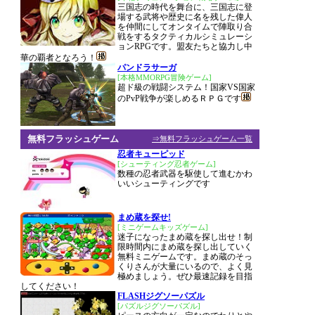
三国志の時代を舞台に、三国志に登
場する武将や歴史に名を残した偉人
を仲間にしてオンタイムで陣取り合
戦をするタクティカルシミュレーシ
ョンRPGです。盟友たちと協力し中
華の覇者となろう！
パンドラサーガ
[本格MMORPG冒険ゲーム]
超ド級の戦闘システム！国家VS国家
のPvP戦争が楽しめるＲＰＧです
無料フラッシュゲーム
⇒無料フラッシュゲーム一覧
忍者キューピッド
[シューティング忍者ゲーム]
数種の忍者武器を駆使して進むかわ
いいシューティングです
まめ蔵を探せ!
[ミニゲームキッズゲーム]
迷子になったまめ蔵を探し出せ！制
限時間内にまめ蔵を探し出していく
無料ミニゲームです。まめ蔵のそっ
くりさんが大量にいるので、よく見
極めましょう。ぜひ最速記録を目指
してください！
FLASHジグソーパズル
[パズルジグソーパズル]