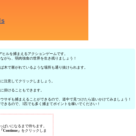
にいるアヒルを捕まえるアクションゲームです。
しながら、弱肉強食の世界を生き残りましょう！
れば木で塞がれているような場所も通り抜けられます。
置に注意してクリックしましょう。
罠に掛けることもできます。
、ウサギも捕まえることができるので、道中で見つけたら追いかけてみましょう！
できるので、1匹でも多く捕まてポイントを稼いでください！
っぱいになるまで待ちます。
「Continue」
をクリックしま