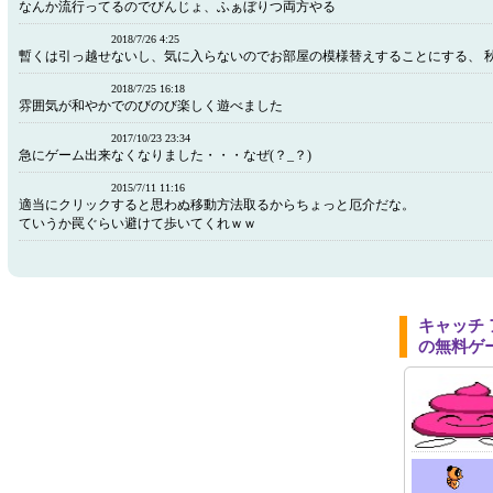
なんか流行ってるのでびんじょ、ふぁぼりつ両方やる
2018/7/26 4:25
暫くは引っ越せないし、気に入らないのでお部屋の模様替えすることにする、 
2018/7/25 16:18
雰囲気が和やかでのびのび楽しく遊べました
2017/10/23 23:34
急にゲーム出来なくなりました・・・なぜ(？_？)
2015/7/11 11:16
適当にクリックすると思わぬ移動方法取るからちょっと厄介だな。
ていうか罠ぐらい避けて歩いてくれｗｗ
キャッチ
の無料ゲ