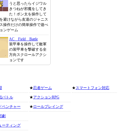
うと思ったらイジワル
きつねが邪魔をしてき
た！ポン太を操作して
を避けながら友達のジャニス
ス操作だけの簡単操作で遊べ
ョンゲーム
AC Field Battle
装甲車を操作して敵軍
の装甲車を撃破する全
方向スクロールアクシ
ョンです
闘
★
忍者ゲーム
★
スマートフォン対応
戦バトル
★
アクションRPG
ドベンチャー
★
ロールプレイング
部劇
ューティング