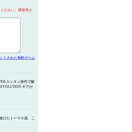
てください。通報等が
メントされた無料ゲーム
EB カンタン操作で敵
VOLUTION ギアが
け抜けたトーマス達、こ