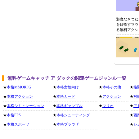
邪魔なきつね
を目指すマウ
る無料アクシ
無料ゲームキャッチ ア ダックの関連ゲームジャンル一覧
★
本格MMORPG
★
本格女性向け
★
本格その他
★
格
★
本格アクション
★
本格カード
★
アクション
★
対
★
本格シミュレーション
★
本格ギャンブル
★
マリオ
★
ア
★
本格FPS
★
本格シューティング
★
西
★
本格スポーツ
★
本格ブラウザ
★
シ