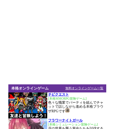
本格オンラインゲーム
無料オンラインゲーム一覧
チビクエスト
[本格MMORPG冒険ゲーム]
色々な職業でパーティを組んでチャ
ットで話しながら進める本格ブラウ
ザRPGです
フラワーナイトガール
[本格シミュレーション冒険ゲーム]
花の世界を襲う害虫たちを討伐する