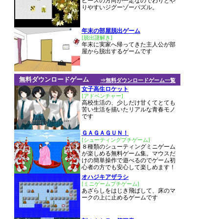
ピースの方向が一定なのでわりとや
りやすいジグーゾーパズル。
年末の部屋脱出ゲーム
[脱出謎解き]
年末に実家へ帰ってきた主人公が部
屋から脱出するゲームです
無料ダウンロードゲーム
⇒無料ダウンロードゲーム一覧
女子高生ロケット
[アドベンチャー]
高校生活の、少しだけ甘くてとても
苦い生活を描いたリアルな青春モノ
です
ＧＡＧＡＧＵＮ！
[シューティングプチゲーム]
８種類のシューティングミニゲーム
が楽しめる無料ゲーム集。マウスだ
けの簡単操作で遊べるのでゲーム初
心者の方でも安心して楽しめます！
オハジキアザラシ
[ミニゲームプチゲーム]
あざらしをはじき飛ばして、床のマ
ークの上に止めるゲームです