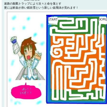
迷路の殺戮トラップにより次々と命を落とす
更には鮮血が赤い紙吹雪という新しい血飛沫が見れます！