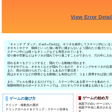
「キャッチ ア ダック」(Catch a Duck)は、キツネを操作してステージ内
オオカミやクマ、猟師といった強い相手に捕まらないよう隠れたり逃げたり
ステージ中には様々なギミックなども用意されています。
切り株や空家などはキツネが隠れてやり過ごすことができたり、穴の中に入
揺れる木々をクリックすると、隠れている動物が現れます。
ウサギやアヒル、オオカミなどが隠れているので、タイミングやキツネの位
また、罠が仕掛けられていることもあるので要注意！
罠はオオカミなどの障害となる動物にも有効なので、うまく誘導すれば逆に
また、アヒルを捕まえるだけでなく、ステージ中にある星マークを集めたり
制限時間付きのボーナスステージでは、ひたすらウサギを捕まえ続けることが
ゲームの始め方
ゲームの遊び方
画面下の白いゲージがい
クリック：移動先の選択
画面下中央に表示される
クリックホールド＆ドラッグ：ステージ全体を
す。