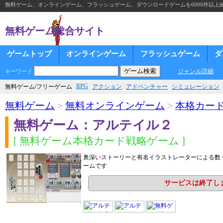
無料ゲーム、オンラインゲーム、フラッシュゲーム、ダウンロードゲームを6000件以上
無料ゲーム総合サイト
ゲームトップ
オンラインゲーム
フラッシュゲーム
ダ
ジャンル詳細
キーワード
RPG
無料ゲーム/フリーゲーム
アクション
アドベンチャー
シミュレーション
無料ゲーム
>
無料オンラインゲーム
>
本格カー
無料ゲーム：アルテイル２
[ 無料ゲーム本格カード戦略ゲーム ]
奥深いストーリーと有名イラストレーターによる数
ームです
サービスは終了し