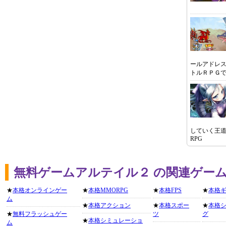
ールアドレ
トルＲＰＧ
していく王
RPG
無料ゲームアルテイル２ の関連ゲー
★
本格オンラインゲー
★
本格MMORPG
★
本格FPS
★
本格
ム
★
本格アクション
★
本格スポー
★
本格
★
無料フラッシュゲー
ツ
グ
★
本格シミュレーショ
ム