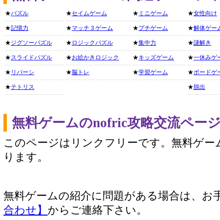
★
パズル
★
セイムゲーム
★
ミニゲーム
★
女性向け
★
記憶力
★
マッチ３ゲーム
★
プチゲーム
★
解体ゲー
★
ジグソーパズル
★
ロジックパズル
★
集中力
★
謎解き
★
スライドパズル
★
お絵かきロジック
★
キッズゲーム
★
一休みゲ
★
リバーシ
★
脳トレ
★
学習ゲーム
★
ボードゲ
★
テトリス
★
脱出
無料ゲームのnofric攻略交流ペー
このページはリンクフリーです。無料ゲー
ります。
無料ゲームの紹介に問題がある場合は、お
合わせ】
からご連絡下さい。