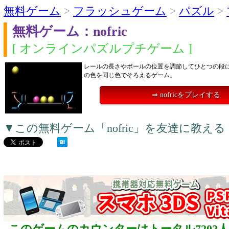
無料ゲーム
>
フラッシュゲーム
>
パズル
>
無料ゲーム：nofric
[ オンラインパズルプチゲーム ]
レールの長さやボールの位置を調節してひとつの段
の色を同じ色でそろえるゲーム。
⇒ nofricをプレイする
▼この無料ゲーム「nofric」を友達に教え