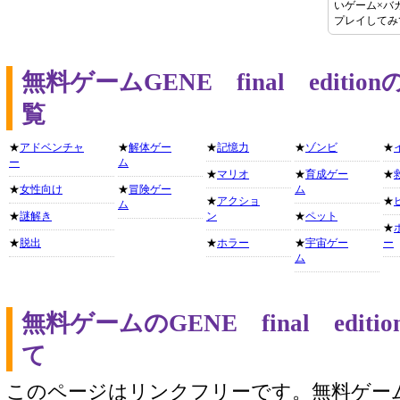
いゲーム×バ
プレイしてみ
無料ゲームGENE final edit
覧
★
アドベンチャ
★
解体ゲー
★
記憶力
★
ゾンビ
★
ー
ム
★
マリオ
★
育成ゲー
★
★
女性向け
★
冒険ゲー
ム
★
アクショ
★
ム
★
謎解き
ン
★
ペット
★
★
脱出
★
ホラー
★
宇宙ゲー
ー
ム
無料ゲームのGENE final edi
て
このページはリンクフリーです。無料ゲー