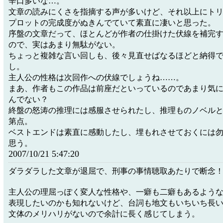
辛口多いな…。
文章の読みにくさを指摘する声が多いけど、それ以上にト
プロットの完成度がぬきんでていて素直に凄いと思った。
序盤の文章だって、ほとんどが作者の仕掛けた伏線を補完
ので、実はあまり無駄がない。
ちょっと複雑な言い回しも、後々見直せばなるほどと納得
し。
主人公の性格は次回作への伏線でしょうね……。
まあ、作者もこの作品は前座だといっているのであまり気
んでない？
終盤の怒涛の推理には感服させられたし、推理ものノベル
第点。
ベストエンドは素直に感動したし、埋もれさせておくには
思う。
2007/10/21 5:47:20
ダラダラした文章が退屈で、刑事の事情聴取あたりで断念
主人公の理屈っぽく変人な性格や、一癖も二癖もあるよう
表現したいのかも知れないけど、台詞も地文もいちいち長
文体のメリハリがないので余計に長く感じてしまう。