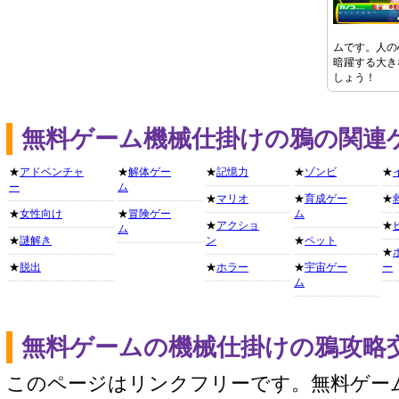
ムです。人の
暗躍する大き
しょう！
無料ゲーム機械仕掛けの鴉の関連
★
アドベンチャ
★
解体ゲー
★
記憶力
★
ゾンビ
★
ー
ム
★
マリオ
★
育成ゲー
★
★
女性向け
★
冒険ゲー
ム
★
アクショ
★
ム
★
謎解き
ン
★
ペット
★
★
脱出
★
ホラー
★
宇宙ゲー
ー
ム
無料ゲームの機械仕掛けの鴉攻略
このページはリンクフリーです。無料ゲー