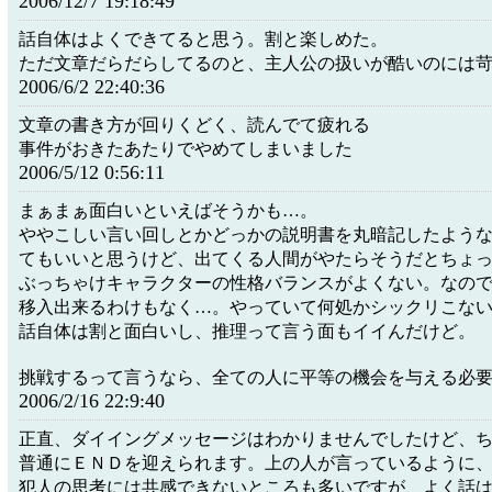
2006/12/7 19:18:49
話自体はよくできてると思う。割と楽しめた。
ただ文章だらだらしてるのと、主人公の扱いが酷いのには
2006/6/2 22:40:36
文章の書き方が回りくどく、読んでて疲れる
事件がおきたあたりでやめてしまいました
2006/5/12 0:56:11
まぁまぁ面白いといえばそうかも…。
ややこしい言い回しとかどっかの説明書を丸暗記したよう
てもいいと思うけど、出てくる人間がやたらそうだとちょ
ぶっちゃけキャラクターの性格バランスがよくない。なの
移入出来るわけもなく…。やっていて何処かシックリこな
話自体は割と面白いし、推理って言う面もイイんだけど。
挑戦するって言うなら、全ての人に平等の機会を与える必
2006/2/16 22:9:40
正直、ダイイングメッセージはわかりませんでしたけど、
普通にＥＮＤを迎えられます。上の人が言っているように
犯人の思考には共感できないところも多いですが、よく話