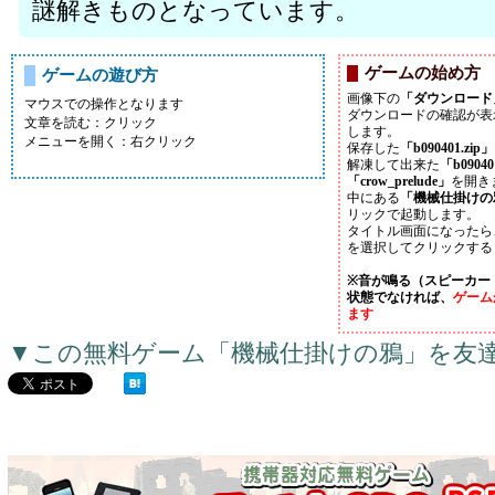
謎解きものとなっています。
ゲームの始め方
ゲームの遊び方
画像下の
「ダウンロード
マウスでの操作となります
ダウンロードの確認が表
文章を読む：クリック
します。
メニューを開く：右クリック
保存した
「b090401.zip」
解凍して出来た
「b0904
「crow_prelude」
を開き
中にある
「機械仕掛けの鴉
リックで起動します。
タイトル画面になったら
を選択してクリックする
※音が鳴る（スピーカー
状態でなければ、
ゲーム
ます
▼この無料ゲーム「機械仕掛けの鴉」を友