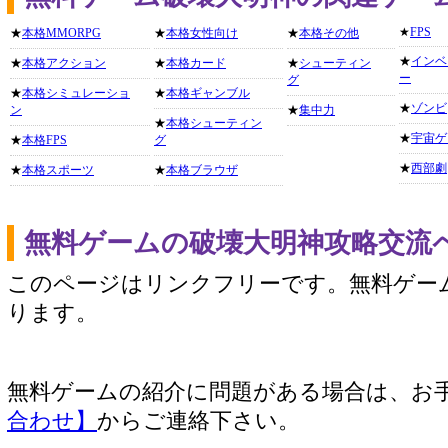
★
FPS
★
本格MMORPG
★
本格女性向け
★
本格その他
★
インベ
★
本格アクション
★
本格カード
★
シューティン
ー
グ
★
本格シミュレーショ
★
本格ギャンブル
★
ゾンビ
ン
★
集中力
★
本格シューティン
★
宇宙ゲ
★
本格FPS
グ
★
西部劇
★
本格スポーツ
★
本格ブラウザ
無料ゲームの破壊大明神攻略交流
このページはリンクフリーです。無料ゲー
ります。
無料ゲームの紹介に問題がある場合は、お
合わせ】
からご連絡下さい。