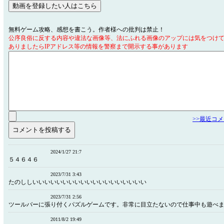
無料ゲーム攻略、感想を書こう。作者様への批判は禁止！
公序良俗に反する内容や違法な画像等、法にふれる画像のアップには気をつけ
ありましたらIPアドレス等の情報を警察まで開示する事があります
>>最近コ
2024/1/27 21:7
５４６４６
2023/7/31 3:43
たのししいいいいいいいいいいいいいいいいいいい
2023/7/31 2:56
ツールバーに張り付くパズルゲームです。非常に目立たないので仕事中も遊べ
2011/8/2 19:49