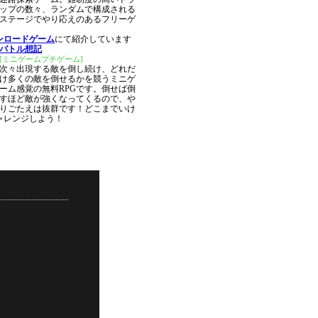
ップの数々、ランダムで構成される
ステージでやり応えのあるフリーゲ
ンロードゲーム
にて紹介しています
バトル想記
[ミニゲームプチゲーム]
次々出現する敵を倒し続け、どれだ
け多くの敵を倒せるかを競うミニゲ
ーム感覚の無料RPGです。倒せば倒
すほど敵が強くなってくるので、や
りごたえは抜群です！どこまでいけ
ャレンジしよう！