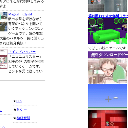
リア出来るかに挑戦してみる
すよ！
Magical Clystal
第19回おすすめ無料フラ
敵の攻撃を避けながら
背景のパネルを開いて
いくアクションパズル
ゲームです。敵の攻撃
大量のパネルを一気に開くカ
まれば気分爽快！
てほしい脱出ゲームです
マインドハイパー
無料ダウンロードゲ
「ニコニコマスター」
相手の4桁の数字を推理
していくゲームです。
ヒントを元に絞ってい
★
FPS
★
音ゲー
ム
★
神経衰弱
ーム