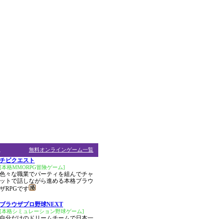
ム
無料オンラインゲーム一覧
チビクエスト
[本格MMORPG冒険ゲーム]
色々な職業でパーティを組んでチャ
ットで話しながら進める本格ブラウ
ザRPGです
ブラウザプロ野球NEXT
[本格シミュレーション野球ゲーム]
自分だけのドリームチームで日本一