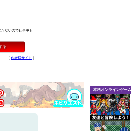
立たないので仕事中も
する
[
作者様サイト
]
本格オンラインゲー