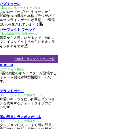
パズキューレ
[本格その他スライドパズル]
あのロードオブワルキューレから
1000年後の世界の本格ブラウザパズ
ルオンラインゲームが登場！ご褒美
CGも強化されています！
パーフェクト ワールド
[本格MMORPG冒険ゲーム]
職業から人種にいたるまで、自由に
プレイスタイルを決められるオンラ
インＲＰＧです
ム
⇒無料フラッシュゲーム一覧
DDF 3rd
[アクション格闘]
5匹の動物のキャラクターが登場する
ｊａｖａ製の対戦型格闘ゲームで
す。
グランドガード
[ロールプレイング冒険ゲーム]
可愛いキャラを使い仲間とダンジョ
ンを攻略するチャットタイプのゲー
ムです
隣の部屋にラスボスがいる
[ロールプレイング冒険ゲーム]
ダンジョンに入ってすぐ隣の部屋に