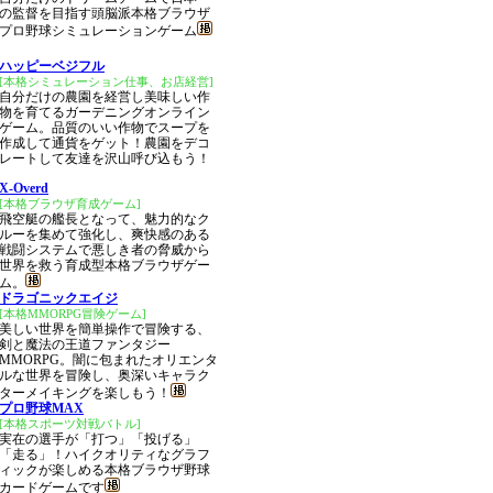
の監督を目指す頭脳派本格ブラウザ
プロ野球シミュレーションゲーム
ハッピーベジフル
[本格シミュレーション仕事、お店経営]
自分だけの農園を経営し美味しい作
物を育てるガーデニングオンライン
ゲーム。品質のいい作物でスープを
作成して通貨をゲット！農園をデコ
レートして友達を沢山呼び込もう！
X-Overd
[本格ブラウザ育成ゲーム]
飛空艇の艦長となって、魅力的なク
ルーを集めて強化し、爽快感のある
戦闘システムで悪しき者の脅威から
世界を救う育成型本格ブラウザゲー
ム。
ドラゴニックエイジ
[本格MMORPG冒険ゲーム]
美しい世界を簡単操作で冒険する、
剣と魔法の王道ファンタジー
MMORPG。闇に包まれたオリエンタ
ルな世界を冒険し、奥深いキャラク
ターメイキングを楽しもう！
プロ野球MAX
[本格スポーツ対戦バトル]
実在の選手が「打つ」「投げる」
「走る」！ハイクオリティなグラフ
ィックが楽しめる本格ブラウザ野球
カードゲームです