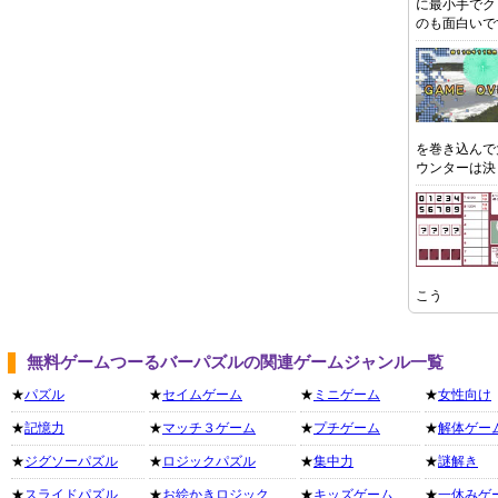
に最小手でク
のも面白いで
を巻き込んで
ウンターは決
こう
無料ゲームつーるバーパズルの関連ゲームジャンル一覧
★
パズル
★
セイムゲーム
★
ミニゲーム
★
女性向け
★
記憶力
★
マッチ３ゲーム
★
プチゲーム
★
解体ゲー
★
ジグソーパズル
★
ロジックパズル
★
集中力
★
謎解き
★
スライドパズル
★
お絵かきロジック
★
キッズゲーム
★
一休みゲ