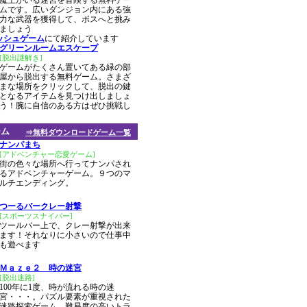
魔王がいる迷宮を冒険する無料ゲー
ムです。広いダンジョン内にある強
力な武器を獲得して、ボスへと挑み
ましょう
ッシュゲーム
にて紹介しています
グリーンルームエスケープ
[脱出謎解き]
ゲームがたくさん置いてある緑の部
屋から脱出する無料ゲーム。さまざ
まな場所をクリックして、脱出の鍵
となるアイテムを見つけ出しましょ
う！腕に自信のある方はぜひ挑戦し
ーム
⇒無料ダウンロードゲーム一覧
ナンパまち
[アドベンチャー恋愛ゲーム]
街の色々な場所へ行ってナンパされ
るアドベンチャーゲーム。９つのマ
ルチエンディング。
つーるバークレー射撃
[スポーツスナイパー]
ツールバー上で、クレー射撃が出来
ます！それなりに小さいので仕事中
も遊べます
Ｍａｚｅ２ 時の迷宮
[脱出迷路]
100年に1度、時が流れる時の迷
宮・・・。パズル要素が重視された
迷路探索ゲーム。難易度の高いトラ