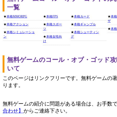
一覧
★
本格MMORPG
★
本格FPS
★
本格カード
★
本格
ザ
★
本格アクション
★
本格スポー
★
本格ギャンブル
ツ
★
本格
★
本格シミュレーショ
★
本格シューティン
ン
★
本格女性向
グ
け
無料ゲームのコール・オブ・ゴッド攻
いて
このページはリンクフリーです。無料ゲームの
ります。
無料ゲームの紹介に問題がある場合は、お手数
合わせ】
からご連絡下さい。