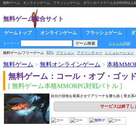
無料ゲーム、オンラインゲーム、フラッシュゲーム、ダウンロードゲームを6000件以上
無料ゲーム総合サイト
ゲームトップ
オンラインゲーム
フラッシュゲーム
ダ
ジャンル詳細
キーワード
RPG
無料ゲーム/フリーゲーム
アクション
アドベンチャー
シミュレーション
無料ゲーム
>
無料オンラインゲーム
>
本格MMOR
無料ゲーム：コール・オブ・ゴッ
[ 無料ゲーム本格MMORPG対戦バトル ]
自分の領地を発展させてアリーナを勝ち抜く骨太系
サービスは終了し