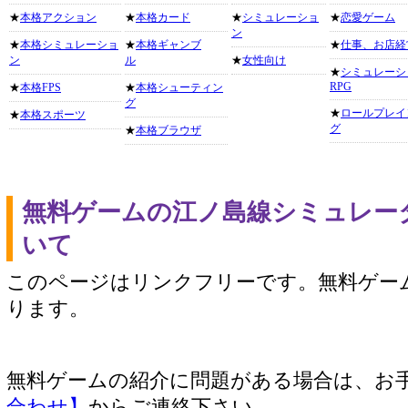
★
本格アクション
★
本格カード
★
シミュレーショ
★
恋愛ゲーム
ン
★
本格シミュレーショ
★
本格ギャンブ
★
仕事、お店経
ン
ル
★
女性向け
★
シミュレーシ
RPG
★
本格FPS
★
本格シューティン
グ
★
ロールプレイ
★
本格スポーツ
グ
★
本格ブラウザ
無料ゲームの江ノ島線シミュレー
いて
このページはリンクフリーです。無料ゲー
ります。
無料ゲームの紹介に問題がある場合は、お
合わせ】
からご連絡下さい。