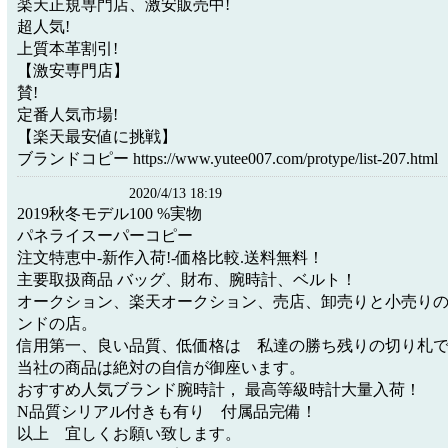
楽天正規専門店、激安販売中!
超人気!
上質本革割引!
【激安専門店】
賛!
定番人気市場!
【楽天最安値に挑戦】
ブランドコピー https://www.yutee007.com/protype/list-207.html
2020/4/13 18:19
2019秋冬モデル100 %実物
パネライスーパーコピー
注文特恵中-新作入荷!-価格比較.送料無料！
主要取扱商品 バッグ、財布、腕時計、ベルト！
オークション、楽天オークション、売店、卸売りと小売り
ンドの店。
信用第一、良い品質、低価格は 私達の勝ち残りの切り札
当社の商品は絶対の自信が御座います。
おすすめ人気ブランド腕時計， 最高等級時計大量入荷！
N品質シリアル付きも有り 付属品完備！
以上 宜しくお願い致します。