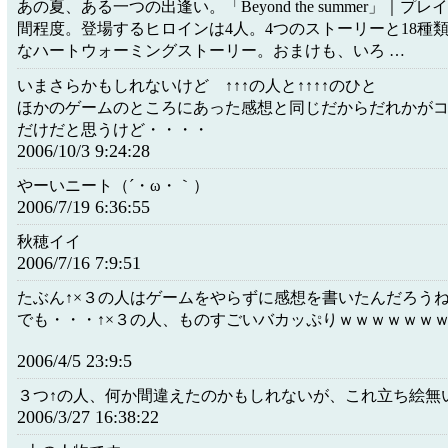
あの夏、ある一つの出逢い。「Beyond the summer」｜プレ
間程度。登場するヒロインは4人。4つのストーリーと18種
なハートウォーミングストーリー。おまけも、いろ …
いまさらかもしれないけど ↑↑↑の人と↑↑↑↑のひと
ほかのゲームのところにあった感想と同じだからだれかが
だけだと思うけど・・・・
2006/10/3 9:24:28
やーいニート（´・ω・｀）
2006/7/19 6:36:55
秋穂イイ
2006/7/16 7:9:51
たぶん↑×３の人はゲームをやらずに感想を書いたんだろう
でも・・・↑×３の人、ものすごいバカッぷりｗｗｗｗｗｗ
2006/4/5 23:9:5
３つ↑の人、何か間違えたのかもしれないが、これ立ち絵無
2006/3/27 16:38:22