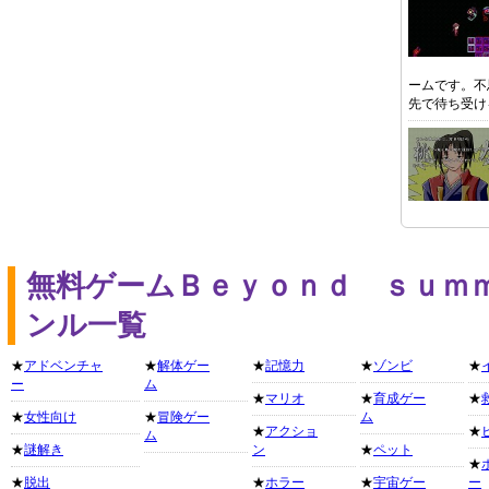
ームです。不
先で待ち受け
無料ゲームＢｅｙｏｎｄ ｓｕｍ
ンル一覧
★
アドベンチャ
★
解体ゲー
★
記憶力
★
ゾンビ
★
ー
ム
★
マリオ
★
育成ゲー
★
★
女性向け
★
冒険ゲー
ム
★
アクショ
★
ム
★
謎解き
ン
★
ペット
★
★
脱出
★
ホラー
★
宇宙ゲー
ー