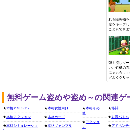
れる障害物を
度をキープし
こともできま
弾！流しソー
い。竹樋の右
にゃもらけ」
グよくクリッ
無料ゲーム盗めや盗め～の関連ゲ
★
本格MMORPG
★
本格女性向け
★
本格その
★
格闘
他
★
本格アクション
★
本格カード
★
対戦バトル
★
アクショ
★
本格シミュレーショ
★
本格ギャンブル
★
アドベンチ
ン