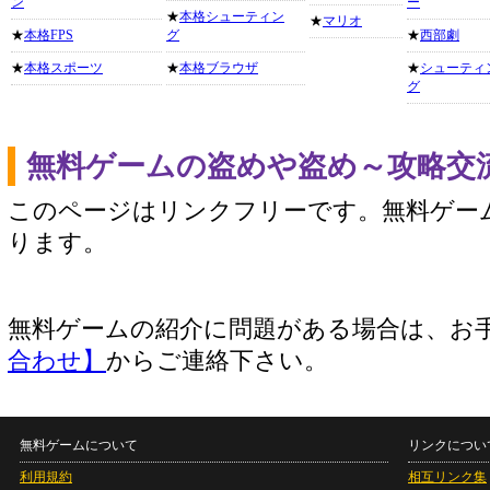
ン
ー
★
本格シューティン
★
マリオ
★
本格FPS
グ
★
西部劇
★
本格スポーツ
★
本格ブラウザ
★
シューティ
グ
無料ゲームの盗めや盗め～攻略交
このページはリンクフリーです。無料ゲー
ります。
無料ゲームの紹介に問題がある場合は、お
合わせ】
からご連絡下さい。
無料ゲームについて
リンクについ
利用規約
相互リンク集