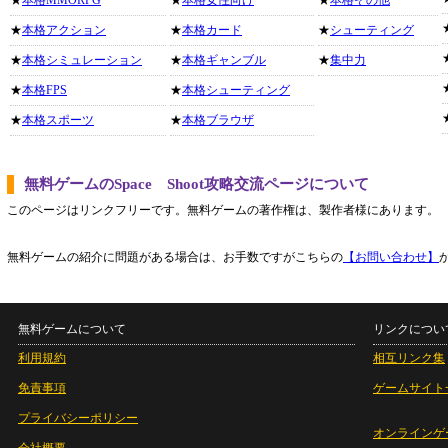
★
本格MMORPG
★
本格女性向け
★
本格その他
★
本格アクション
★
本格カード
★
シューティング
★
本格シミュレーション
★
本格ギャンブル
★
集中力
★
本格FPS
★
本格シューティング
★
本格スポーツ
★
本格ブラウザ
無料ゲームのSpace Shoot攻略交流ページについて
このページはリンクフリーです。無料ゲームの著作権は、製作者様にあります。
無料ゲームの紹介に問題がある場合は、お手数ですがこちらの
【お問い合わせ】
無料ゲームについて
リンクについ
利用規約
相互リンク集
免責事項
ゲームサイト
プライバシーポリシー
オンラインゲ