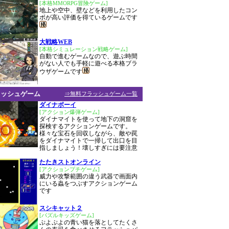
[本格MMORPG冒険ゲーム]
地上や空中、壁などを利用したコン
ボが高い評価を得ているゲームです
大戦略WEB
[本格シミュレーション戦略ゲーム]
自動で進むゲームなので、遊ぶ時間
がない人でも手軽に遊べる本格ブラ
ウザゲームです
ラッシュゲーム
⇒無料フラッシュゲーム一覧
ダイナボーイ
[アクション爆弾ゲーム]
ダイナマイトを使って地下の洞窟を
探検するアクションゲームです。
様々な宝石を回収しながら、敵や罠
をダイナマイトで一掃して出口を目
指しましょう！壊しすぎには要注意
たたきストオンライン
[アクションプチゲーム]
威力や攻撃範囲の違う武器で画面内
にいる蟲をつぶすアクションゲーム
です
スシキャット２
[パズルキッズゲーム]
ぷよぷよの青い猫を落としてたくさ