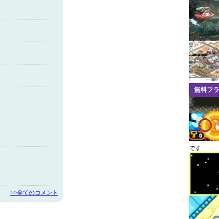
無料フ
です
>>全てのコメント