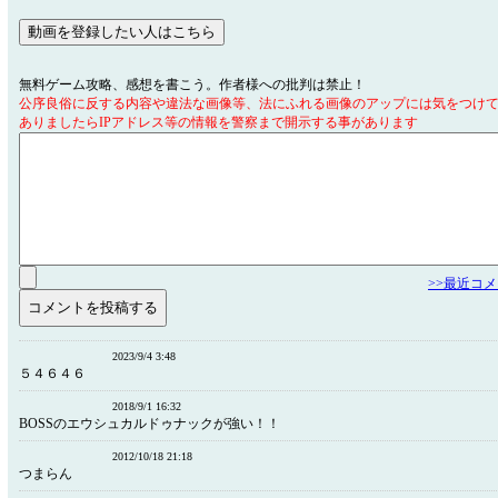
無料ゲーム攻略、感想を書こう。作者様への批判は禁止！
公序良俗に反する内容や違法な画像等、法にふれる画像のアップには気をつけ
ありましたらIPアドレス等の情報を警察まで開示する事があります
>>最近コ
2023/9/4 3:48
５４６４６
2018/9/1 16:32
BOSSのエウシュカルドゥナックが強い！！
2012/10/18 21:18
つまらん