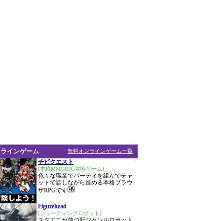
ンラインゲーム
無料オンラインゲーム一覧
チビクエスト
[本格MMORPG冒険ゲーム]
色々な職業でパーティを組んでチャ
ットで話しながら進める本格ブラウ
ザRPGです
Figurehead
[シューティングロボット]
スクエニが放つ新ジャンルロボット