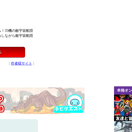
！35機の敵宇宙船団
わしながら敵宇宙船団
る
[
作者様サイト
]
本格オ