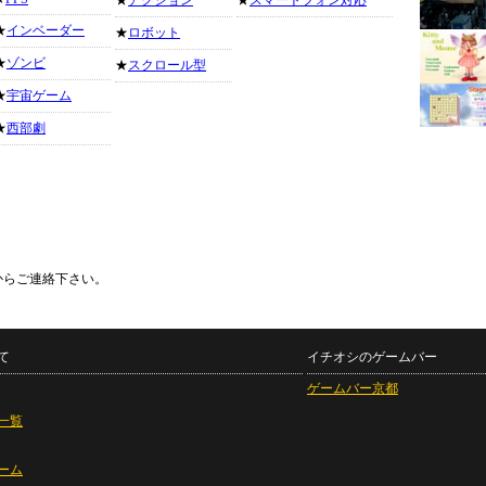
★
アクション
★
スマートフォン対応
★
インベーダー
★
ロボット
★
ゾンビ
★
スクロール型
★
宇宙ゲーム
★
西部劇
からご連絡下さい。
て
イチオシのゲームバー
ゲームバー京都
一覧
ーム