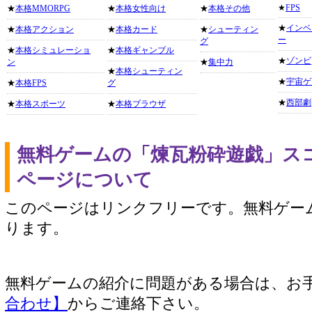
★
FPS
★
本格MMORPG
★
本格女性向け
★
本格その他
★
インベ
★
本格アクション
★
本格カード
★
シューティン
ー
グ
★
本格シミュレーショ
★
本格ギャンブル
★
ゾンビ
ン
★
集中力
★
本格シューティン
★
宇宙ゲ
★
本格FPS
グ
★
西部劇
★
本格スポーツ
★
本格ブラウザ
無料ゲームの「煉瓦粉砕遊戯」ス
ページについて
このページはリンクフリーです。無料ゲー
ります。
無料ゲームの紹介に問題がある場合は、お
合わせ】
からご連絡下さい。