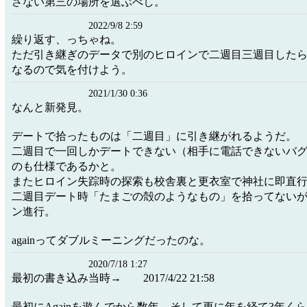
さない第三の場所を選ぶべし。
2022/9/8 2:59
繰り返す、っちゃね。
ただ引き継ぎのデータで別のヒロインで二週目三週目した
なるので気を付けよう。
2021/1/30 0:36
なんと新発見。
デートで拾ったものは「二週目」に引き継がれるようだ。
二週目で一回しかデートできない（相手に電話できないバ
のも仕様であるかと。
またヒロイン失踪時の探索も校舎裏と更衣室で神社に即直
二週目デート時「たまごの殻のようなもの」を拾ってない
ン進行。
againってダブルミーニングだったのな。
2020/7/18 1:27
最初の書き込み当時→ 2017/4/22 21:58
最初にAgainを遊んでから数年。そして更に年を経て3年く