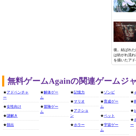
後。結ばれた
は紡がれ流れ
を描いたアド
無料ゲームAgainの関連ゲームジ
★
アドベンチャ
★
解体ゲー
★
記憶力
★
ゾンビ
★
ー
ム
★
マリオ
★
育成ゲー
★
★
女性向け
★
冒険ゲー
ム
★
アクショ
★
ム
★
謎解き
ン
★
ペット
★
★
脱出
★
ホラー
★
宇宙ゲー
ー
ム