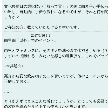
文化祭前日の選択肢が「放って置く」の後に由希子が手伝
い出し、自動的に手伝う流れになるのですが、それと何か
ょうか？
ご存知の方、教えていただけると幸いです。
2017/5/16 1:1
由里編「以外」でのイベント。
由里とファミレスに。その後大野池公園で①抱きしめる（
まずいので離れる、みたいな感じの選択肢を。これでバッ
↓☆共通☆↓
亮介から変な飲み物その二を貰いますが、他のヒロインか
正解しておく。
……
とりあえずはまぁこんな感じでしょうか。どうしても必要であれ
の攻略を纏めたサイトでも作ろうかと思います。