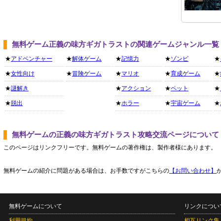
無料ゲーム正義の味方ギガトラストの関連ゲームジャンル一覧
★
アドベンチャー
★
解体ゲーム
★
記憶力
★
ゾンビ
★
★
女性向け
★
冒険ゲーム
★
マリオ
★
育成ゲーム
★
★
謎解き
★
アクション
★
ペット
★
★
脱出
★
ホラー
★
宇宙ゲーム
★
無料ゲームの正義の味方ギガトラスト攻略交流ページについて
このページはリンクフリーです。無料ゲームの著作権は、製作者様にあります。
無料ゲームの紹介に問題がある場合は、お手数ですがこちらの
【お問い合わせ】
無料ゲームについて
リンクについ
利用規約
相互リンク集