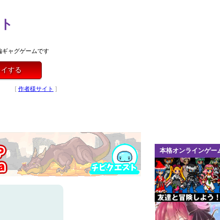
スト
編ギャグゲームです
レイする
[
作者様サイト
]
本格オンラインゲー