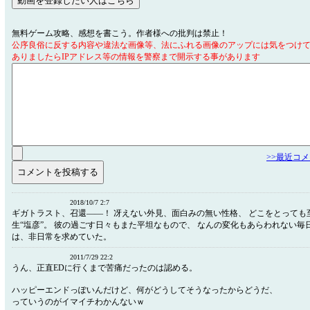
無料ゲーム攻略、感想を書こう。作者様への批判は禁止！
公序良俗に反する内容や違法な画像等、法にふれる画像のアップには気をつけ
ありましたらIPアドレス等の情報を警察まで開示する事があります
>>最近コ
2018/10/7 2:7
ギガトラスト、召還――！ 冴えない外見、面白みの無い性格、 どこをとっても
生“塩彦”。 彼の過ごす日々もまた平坦なもので、 なんの変化もあらわれない毎
は、非日常を求めていた。
2011/7/29 22:2
うん、正直EDに行くまで苦痛だったのは認める。
ハッピーエンドっぽいんだけど、何がどうしてそうなったからどうだ、
っていうのがイマイチわかんないｗ