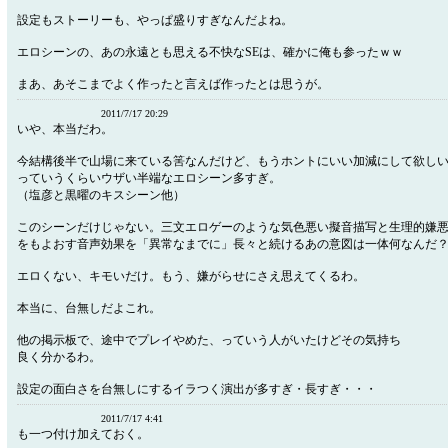
設定もストーリーも、やっぱ盛りすぎなんだよね。
エロシーンの、あの永遠とも思える不快なSEは、確かに俺も参ったｗｗ
まあ、あそこまでよく作ったと言えば作ったとは思うが。
2011/7/17 20:29
いや、本当だわ。
今結構後半で山場に来ている筈なんだけど、もうホントにいい加減にして欲し
っていうくらいウザい半端なエロシーン多すぎ。
（塩彦と黒曜のキスシーン他）
このシーンだけじゃない。三文エロゲーのような気色悪い擬音描写と生理的嫌
をもよおす音声効果を「異常なまでに」長々と続けるあの意図は一体何なんだ
エロくない、キモいだけ。もう、嫌がらせにさえ思えてくるわ。
本当に、台無しだよこれ。
他の掲示板で、途中でプレイやめた、っていう人がいたけどその気持ち
良く分かるわ。
設定の面白さを台無しにするイラつく演出が多すぎ・長すぎ・・・
2011/7/17 4:41
も一つ付け加えておく。