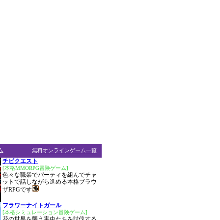
ム
無料オンラインゲーム一覧
チビクエスト
[本格MMORPG冒険ゲーム]
色々な職業でパーティを組んでチャ
ットで話しながら進める本格ブラウ
ザRPGです
フラワーナイトガール
[本格シミュレーション冒険ゲーム]
花の世界を襲う害虫たちを討伐する