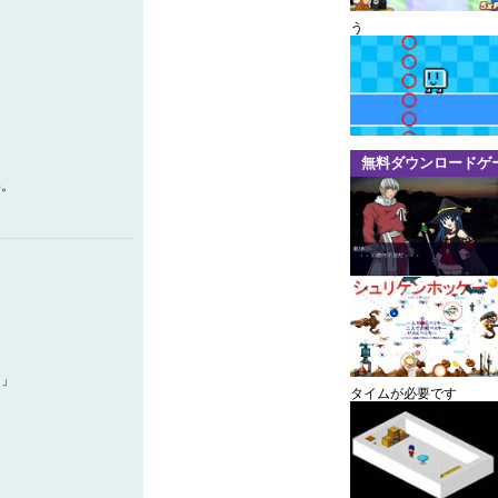
う
無料ダウンロードゲ
わ。
！」
タイムが必要です
？