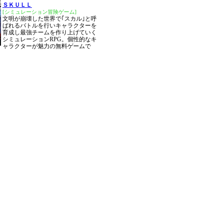
ＳＫＵＬＬ
[シミュレーション冒険ゲーム]
文明が崩壊した世界で｢スカル｣と呼
ばれるバトルを行いキャラクターを
育成し最強チームを作り上げていく
シミュレーションRPG。個性的なキ
ャラクターが魅力の無料ゲームで