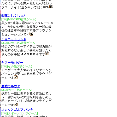
ために、お花を擬人化した花騎士(フ
ラワーナイト)達を率いて戦うRPG
艦隊これくしょん
[本格MMORPG冒険ゲーム]
美少女×艦隊＝最強のシミュレーショ
ン！かわいい美少女艦隊と一緒に最
強の連合軍を目指す本格ブラウザシ
ミュレーションです
チョコットランド
[本格MMORPG冒険ゲーム]
特定のアバターアイテムで能力値が
変化するなど楽しい要素が盛りだく
さんのお手軽ＭＭＯＲＰＧです
ヤフーモバゲー
[本格その他プチゲーム]
モバゲーで大人気の様々なゲームが
パソコンで楽しめる本格ブラウザゲ
ームです
魔戦カルヴァ
[本格カード戦略ゲーム]
妖精と一緒に世界を救う冒険にでよ
う！劣勢からの大逆転劇も楽しめる
熱いカードバトル戦略オンラインゲ
ームです
スカッとゴルフ パンヤ
[本格スポーツゴルフゲーム]