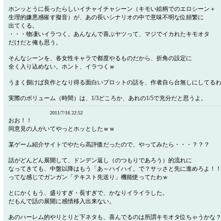
ホンッとうに長ったらしいイチャイチャシーン（キモい絵柄でのエロシーン＋
生理的嫌悪感催す擬音）が、あの長いシナリオの中で意味不明な位頻繁に
出てくる。
・・・物凄いイラつく。あんなんで喜ぶヤツって、マジでイカれたキモオタ
だけだと俺も思う。
そんなシーンを、各女性キャラで都度やるものだから、折角の設定に
全く入り込めない。ホント、イラつくｗ
うまく捌けば良作となり得る面白いプロットの話を、作者自ら台無しにしてる
実際のボリューム（時間）は、1/3どころか、あれの1/5で充分だと思うよ。
2011/7/16 22:52
おお！！
同意見の人がいてやっとホッとしたｗｗ
某ゲーム紹介サイトでやたら高評価だったので、やってみたら・・・？？？
話がどんどん展開して、ドンデン返し（のつもりであろう）的流れに
なってきても、中盤以降はもう「あ～ハイハイ。で？サッさと先に進めろよ！
ってな感じでガンガン「テキスト先送り」機能使ってたわｗ
とにかくもう、盛りすぎ・長すぎで、かなりイライラした。
だもんで話の展開に感情移入出来ない。
あのハーレム的やりとりと下ネタも、喜んでるのは所謂キモオタ位ちゃうかな