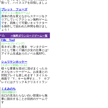
割って、ハイスコアを目指しましょ
ブレット フェーズ
[アクション救出ゲーム]
身体の色を変えながらステージをク
リアしていくアクション無料ゲーム
です。四角くて可愛いキャラクター
を操作して囚われた仲間を助けまし
ょう！
ーム
⇒無料ダウンロードゲーム一覧
Fille Noel
[ロールプレイング]
長ネギに乗った魔女 サンタクロー
スとして働く17歳の少女の仕事とは!
アイテム生成ありのノベル風RPG。
シュリケンホッケー
[スポーツ対戦バトル]
様々な要素を混ぜに混ぜまくったカ
オスなホッケーゲーム。お友達との
対戦プレイも楽しめます！タイトル
画面で「V」キーを押すと…？ ※プ
レイにはクリック＆クリエイトラン
くえみのち
[脱出謎解き]
出口の見当たらない白い部屋から無
事に脱出することが目的のゲームで
す