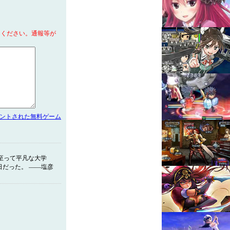
てください。通報等が
メントされた無料ゲーム
至って平凡な大学
日だった。 ――塩彦