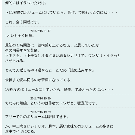
俺的にはイラついただけ。
＞1/3程度のボリュームにしていたら、良作、で終わったのにね・・・
これ、全く同感です。
2011/7/16 21:17
↑オレも全く同感。
最初の１時間位は、結構盛り上がるなぁ、と思っていたが、
その内長すぎて苦痛。
下ネタも、（下手な）オタク臭い絵＆シナリオで、ウンザリ・イラっと
させられる。
どんでん返しもやり過ぎると、ただの「詰め込みすぎ」
最後まで読み切るのが苦痛になってくる。
1/3程度のボリュームにしていたら、良作、で終わったのにね・・・
2011/7/16 19:30
ちなみに短編、というのは作者の（ワザと）嘘宣伝です。
2011/7/16 19:29
フリーでこのボリュームは評価できる。
が、中二病臭いシナリオ、脚本、悪い意味でのボリュームの多さに
途中でイヤになる。