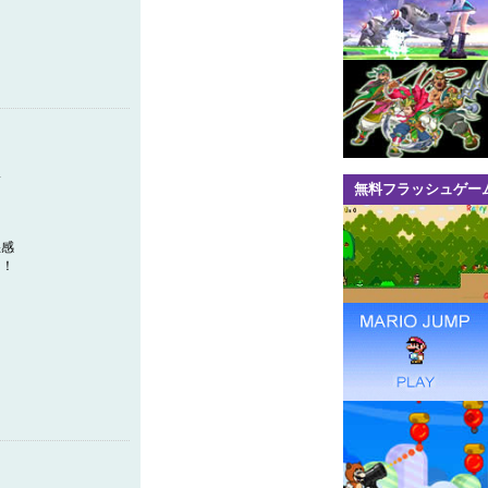
い
無料フラッシュゲー
悪感
？！