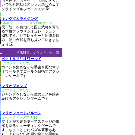
簡単操作、簡単ルールで奥が深く、
いつでも気軽にスカッと楽しめるオ
ンラインゴルフゲームです
キングダムライジング
[本格シミュレーション戦略ゲーム]
天下統一を目指して国と武将を育て
る本格ブラウザシミュレーション
RPGです。他プレイヤーと同盟を組
み、熱い合戦を勝ち抜いていきまし
ょう
ム
⇒無料フラッシュゲーム一覧
ベクトルマリオワールド
[アクションマリオ]
コインを集めながら手書き風なマリ
オワールドでゴールを目指すアクシ
ョンゲームです
マリオジャンプ
[アクションマリオ]
ジャンプをしながら敵のカメを踏み
続けるアクションゲームです
マリオシュートバルーン
[シューティングマリオ]
マリオが大砲を使ってステージの風
船を割るシューティングゲームで
す。ちょっとしたパズル要素もあ
り！より少ない砲弾で全ての風船を