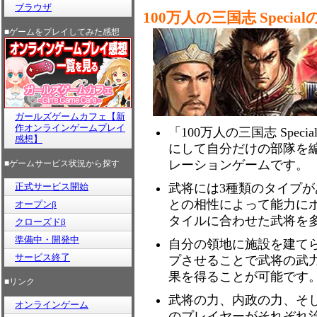
ブラウザ
100万人の三国志 Speci
■ゲームをプレイしてみた感想
ガールズゲームカフェ【新
作オンラインゲームプレイ
「100万人の三国志 Spe
感想】
にして自分だけの部隊を
レーションゲームです。
■ゲームサービス状況から探す
正式サービス開始
武将には3種類のタイプ
との相性によって能力に
オープンβ
タイルに合わせた武将を
クローズドβ
準備中・開発中
自分の領地に施設を建て
サービス終了
プさせることで武将の武
果を得ることが可能です
■リンク
武将の力、内政の力、そ
オンラインゲーム
のプレイヤーがそれぞれ