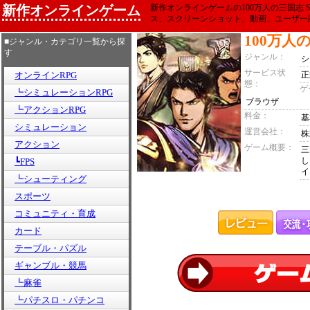
新作オンラインゲーム
新作オンラインゲームの100万人の三国志 Sp
ス、スクリーンショット、動画、ユーザー
100万人の三
■ジャンル・カテゴリ一覧から探
す
ジャンル：
シ
サービス状
オンラインRPG
正
態：
ゲ
┗シミュレーションRPG
ブラウザ
┗アクションRPG
料金：
基
シミュレーション
運営会社：
株
アクション
ゲーム概要：
三
し
┗FPS
イ
┗シューティング
スポーツ
コミュニティ・育成
カード
テーブル・パズル
ギャンブル・競馬
┗麻雀
┗パチスロ・パチンコ