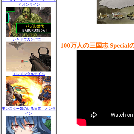
ド オンライン
シャドウカンパニー
100万人の三国志 Speci
エレメンタルテイル
モンスター娘のいる日常 オンラ
イン