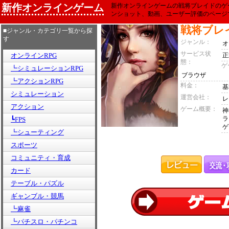
新作オンラインゲーム
新作オンラインゲームの戦将ブレイドのゲ
ンショット、動画、ユーザー評価のページ
戦将ブレ
■ジャンル・カテゴリ一覧から探
す
ジャンル：
オ
サービス状
オンラインRPG
正
態：
ゲ
┗シミュレーションRPG
ブラウザ
┗アクションRPG
料金：
基
シミュレーション
運営会社：
レ
アクション
ゲーム概要：
神
ラ
┗FPS
ゲ
┗シューティング
スポーツ
コミュニティ・育成
カード
テーブル・パズル
ギャンブル・競馬
┗麻雀
┗パチスロ・パチンコ