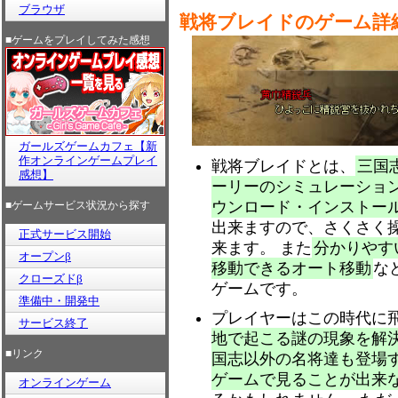
ブラウザ
戦将ブレイドのゲーム詳
■ゲームをプレイしてみた感想
ガールズゲームカフェ【新
作オンラインゲームプレイ
戦将ブレイドとは、
三国
感想】
ーリーのシミュレーション
ウンロード・インストー
■ゲームサービス状況から探す
出来ますので、さくさく
正式サービス開始
来ます。 また
分かりやす
オープンβ
移動できるオート移動
な
クローズドβ
ゲームです。
準備中・開発中
プレイヤーはこの時代に
サービス終了
地で起こる謎の現象を解
■リンク
国志以外の名将達も登場
ゲームで見ることが出来
オンラインゲーム