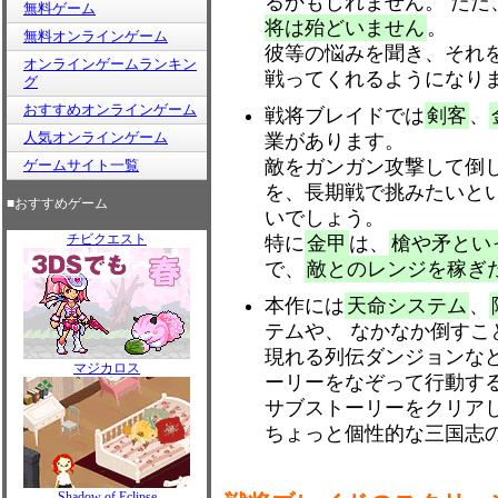
るかもしれません。 ただ
無料ゲーム
将は殆どいません
。
無料オンラインゲーム
彼等の悩みを聞き、それ
オンラインゲームランキン
戦ってくれるようになり
グ
おすすめオンラインゲーム
戦将ブレイドでは
剣客
、
人気オンラインゲーム
業があります。
敵をガンガン攻撃して倒
ゲームサイト一覧
を、長期戦で挑みたいと
■おすすめゲーム
いでしょう。
チビクエスト
特に
金甲
は、
槍や矛とい
で、
敵とのレンジを稼ぎ
本作には
天命システム
、
テムや、 なかなか倒すこ
現れる列伝ダンジョンな
マジカロス
ーリーをなぞって行動す
サブストーリーをクリア
ちょっと個性的な三国志
Shadow of Eclipse