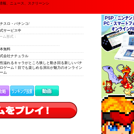
情報、ニュース、スクリーンシ
。
チスロ・パチンコ/
式サービス中
ーム形式：
本無料
式会社ナチュラル
性溢れるキャラがところ狭しと動き回る新しいパチ
ロゲーム！目でも楽しめる演出が魅力のオンライン
ーム