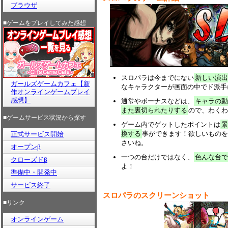
ブラウザ
■ゲームをプレイしてみた感想
スロパラは今までにない
新しい演出
ガールズゲームカフェ【新
なキャラクターが画面の中でド派手
作オンラインゲームプレイ
感想】
通常やボーナスなどは、
キャラの動
また裏切られたりする
ので、わくわ
■ゲームサービス状況から探す
ゲーム内でゲットしたポイントは
景
換する
事ができます！欲しいものを
正式サービス開始
さいね。
オープンβ
一つの台だけではなく、
色んな台で
クローズドβ
よ！
準備中・開発中
サービス終了
スロパラのスクリーンショット
■リンク
オンラインゲーム