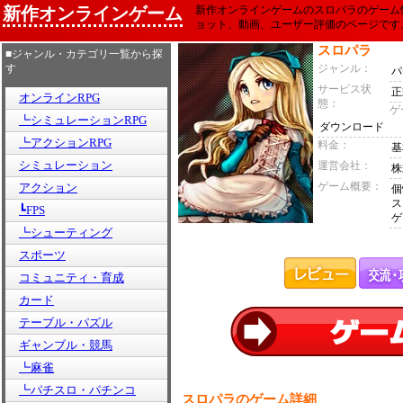
新作オンラインゲーム
新作オンラインゲームのスロパラのゲーム
ョット、動画、ユーザー評価のページです
スロパラ
■ジャンル・カテゴリ一覧から探
す
ジャンル：
パ
サービス状
正
オンラインRPG
態：
ゲ
┗シミュレーションRPG
ダウンロード
┗アクションRPG
料金：
基
シミュレーション
運営会社：
株
ゲーム概要：
アクション
個
ス
┗FPS
ゲ
┗シューティング
スポーツ
コミュニティ・育成
カード
テーブル・パズル
ギャンブル・競馬
┗麻雀
┗パチスロ・パチンコ
スロパラのゲーム詳細