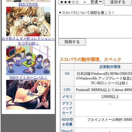
RED STONE
▼スロパラについて感想を書こう！
おそ松さんダメ松コレクション～
６つ子の絆～
スロパラの動作環境、スペック
必要動作環境
OS
日本語版Windows(R) 98/Me/2000/XP/
Webナイトカーニバル！
※WindowsMe アップグレード版及
PC-9821シリーズは除く
CPU
PentiumII 300MHz以上/ Celeron 4
メモリ
128MB以上
グラフ
-
ィック
カード
HDD空
フルインストール時約 50M
き容量
DirectX
-