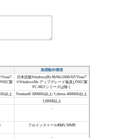
推奨動作環境
Vista/7
日本語版Windows(R) 98/Me/2000/XP/Vista/7
びNEC製
※WindowsMe アップグレード版及びNEC製
PC-9821シリーズは除く
00MHz以上
PentiumII 300MHz以上/ Celeron 400MHz以上
128MB以上
-
B
フルインストール時約 50MB
-