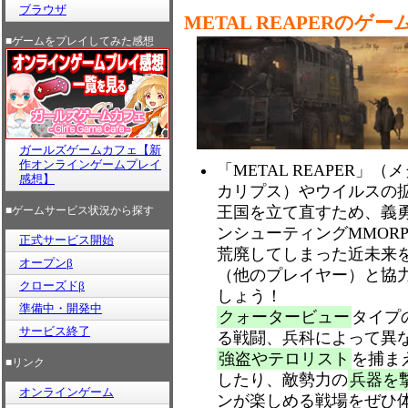
ブラウザ
METAL REAPERのゲー
■ゲームをプレイしてみた感想
ガールズゲームカフェ【新
作オンラインゲームプレイ
「METAL REAPER
感想】
カリプス）やウイルスの
王国を立て直すため、義
■ゲームサービス状況から探す
ンシューティングMMOR
正式サービス開始
荒廃してしまった近未来
オープンβ
（他のプレイヤー）と協
クローズドβ
しょう！
準備中・開発中
クォータービュー
タイプ
サービス終了
る戦闘、兵科によって異
強盗やテロリスト
を捕ま
■リンク
したり、敵勢力の
兵器を
オンラインゲーム
ンが楽しめる戦場をぜひ