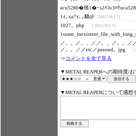
acu5280�徭1�･s2ﾊｺs3ﾊｹuca5
1ｨ､xa7ｨ､｡驕@
（2015/9/17）
1027。php
（2015/9/17）
1some_inexistent_file_with_lo
／。。／。。／／。。／。。／
／。。／／etc／passwd。jpg
（2
⇒
コメントを全て見る
▼METAL REAPERへの期待度
▼METAL REAPERについて感