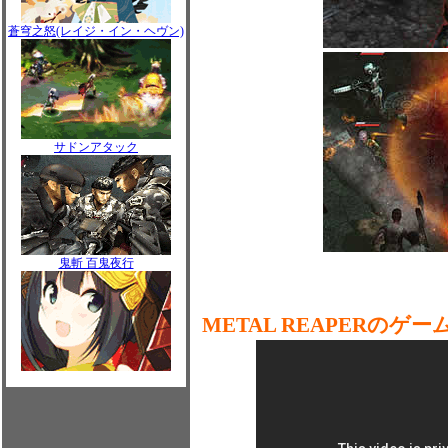
蒼穹之怒(レイジ・イン・ヘヴン)
サドンアタック
鬼斬 百鬼夜行
METAL REAPERのゲー