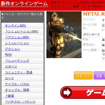
新作オンラインゲーム
新作オンラインゲームのMETAL REAP
リーンショット、動画、ユーザー評価のペ
METAL 
■ジャンル・カテゴリ一覧から探
す
ジャンル：
オ
サービス状
オンラインRPG
正
態：
ゲ
┗シミュレーションRPG
ダウンロード
┗アクションRPG
料金：
基
シミュレーション
運営会社：
株
アクション
ゲーム概要：
銃
で
┗FPS
ン
┗シューティング
スポーツ
コミュニティ・育成
カード
テーブル・パズル
ギャンブル・競馬
┗麻雀
┗パチスロ・パチンコ