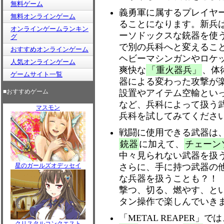
無料ゲーム
義勇軍に属するプレイヤ
無料オンラインゲーム
ることになります。新兵
オンラインゲームランキン
ーソドックスな銃器を使
グ
で別の兵科へと変えるこ
おすすめオンラインゲーム
ヘビーマシンガンやロケ
人気オンラインゲーム
爽快な
「重火器兵」
、体
ゲームサイト一覧
器による変わった攻撃が
■おすすめゲーム
設置やアイテム空輸とい
など、兵科によって扱う
マスモン
兵科を試してみてくださ
戦闘に使用できる武器は
銃器
に加えて、
チェーン
中々見られない武器を扱
星のガールズオデッセイ
さらに、手に持つ武器の
な兵器を扱うことも？！
撃つ、切る、燃やす、と
タン操作で楽しんでいき
「METAL REAPER
クリスタルコンクエスト