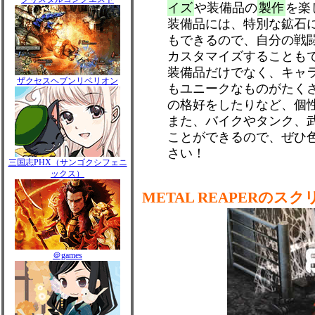
イズ
や装備品の
製作
を楽
装備品には、特別な鉱石
もできるので、自分の戦
カスタマイズすることも
装備品だけでなく、キャ
ザクセスヘブンリベリオン
もユニークなものがたく
の格好をしたりなど、個
また、バイクやタンク、
ことができるので、ぜひ
さい！
三国志PHX（サンゴクシフェニ
ックス）
METAL REAPERのス
＠games