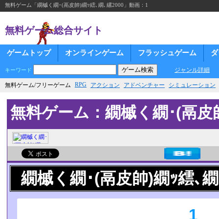
無料ゲーム「繝槭く繝･(鬲皮帥)繝ｯ繧､繝､縲2000」動画：1
無料ゲーム総合サイト
ゲームトップ
オンラインゲーム
フラッシュゲーム
ダ
ジャンル詳細
キーワード
RPG
無料ゲーム/フリーゲーム
アクション
アドベンチャー
シミュレーション
無料ゲーム：繝槭く繝･(鬲皮帥)
繝槭く繝･(鬲皮帥)繝ｯ繧､繝､
1