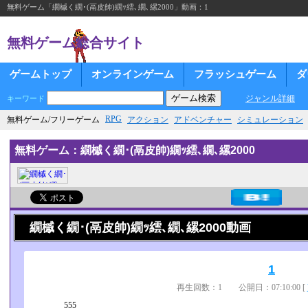
無料ゲーム「繝槭く繝･(鬲皮帥)繝ｯ繧､繝､縲2000」動画：1
無料ゲーム総合サイト
ゲームトップ
オンラインゲーム
フラッシュゲーム
ダ
ジャンル詳細
キーワード
RPG
無料ゲーム/フリーゲーム
アクション
アドベンチャー
シミュレーション
無料ゲーム：繝槭く繝･(鬲皮帥)繝ｯ繧､繝､縲2000
繝槭く繝･(鬲皮帥)繝ｯ繧､繝､縲2000動画
1
再生回数：1 公開日：07:10:00 [
555