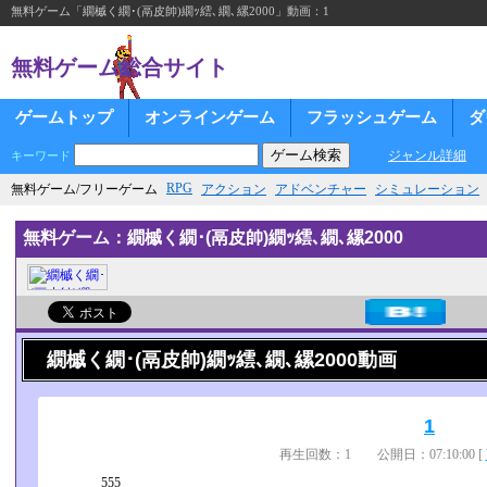
無料ゲーム「繝槭く繝･(鬲皮帥)繝ｯ繧､繝､縲2000」動画：1
無料ゲーム総合サイト
ゲームトップ
オンラインゲーム
フラッシュゲーム
ダ
ジャンル詳細
キーワード
RPG
無料ゲーム/フリーゲーム
アクション
アドベンチャー
シミュレーション
無料ゲーム：繝槭く繝･(鬲皮帥)繝ｯ繧､繝､縲2000
繝槭く繝･(鬲皮帥)繝ｯ繧､繝､縲2000動画
1
再生回数：1 公開日：07:10:00 [
555