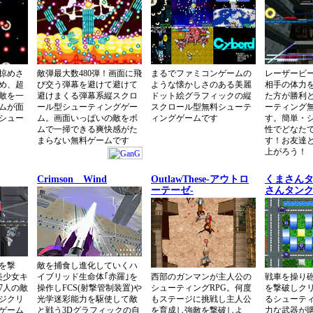
掠めさ
敵弾最大数480弾！画面に飛
まるでファミコンゲームの
レーザービ
め、超
び交う弾幕を避けて避けて
ような懐かしさのある美麗
相手の体力
敵を一
避けまくる弾幕系縦スクロ
ドット絵グラフィックの縦
た方が勝利
ムが面
ール型シューティングゲー
スクロール型無料シューテ
ーティング
シュー
ム。画面いっぱいの敵をボ
ィングゲームです
す。簡単・
ムで一掃できる爽快感がた
性でどなた
まらない無料ゲームです
す！お友達
上がろう！
Crimson Wind
OutlawThese-アウトロ
くまさんタ
ーテーゼ-
さんタン
を撃
敵を捕食し進化していくハ
美少女キ
イブリッド生命体｢赤羅｣を
西部のガンマンが主人公の
戦車を操り
7人の敵
操作しFCS(射撃管制装置)や
シューティングRPG。何度
を撃破しク
ジクリ
光学迷彩能力を駆使して敵
もステージに挑戦し主人公
るシューティ
ゲーム
と戦う3Dグラフィックの自
を育成し強敵を撃破しよ
力な武器が