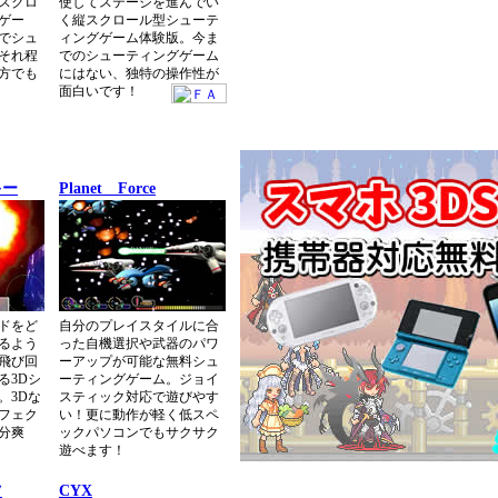
スクロ
使してステージを進んでい
ゲー
く縦スクロール型シューテ
でシュ
ィングゲーム体験版。今ま
それ程
でのシューティングゲーム
方でも
にはない、独特の操作性が
面白いです！
キー
Planet Force
ドをど
自分のプレイスタイルに合
るよう
った自機選択や武器のパワ
飛び回
ーアップが可能な無料シュ
る3Dシ
ーティングゲーム。ジョイ
。3Dな
スティック対応で遊びやす
フェク
い！更に動作が軽く低スペ
分爽
ックパソコンでもサクサク
遊べます！
ツ
CYX