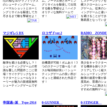
r)｣の様な3Dグラフィックス
ム。ノーマル弾とホーミン
しステージクリアを
のシューティングゲーム。
グミサイルを駆使して出現
横スクロールシュー
ノーマルショットとホーミ
する敵を撃破せよ！ハイク
グゲーム。従来のシ
ングミサイルを駆使して力
オリティな無料ゲームで
ィングゲームと違い
尽きるまで敵を撃破せよ！
す！
を避けることができ
難易度となっていま
マジギレ5 DX
ロコザドver.2
RADIO ZONDE
敵弾を避ける必要なし？！
自機選択可能！ボムあり！3
美少女キャラクター
シューティングゲームの常
つのステージで遊べる！ボ
する機体を操りステ
識を覆した問題作ここに登
スが毎回格好良い！シュー
クリアしていく縦ス
場！サイケデリックなキャ
ティングゲームの良い所が
ルシューティングゲ
ラクターとシュールなスト
ギュッと濃縮された作品で
敵弾の速度や量が多
ーリーが魅力の新感覚無料
す！
度高め、普通のシュ
シューティングゲームです
ングゲームに飽きた
すすめの無料ゲーム
帝国過○派 Type-2914
0-GUNNER
0-STINGER