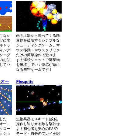
けなが
画面上部から降ってくる廃
ツに水
棄物を破壊するシンプルな
キャッ
シューティングゲーム。マ
ィング
ウス移動・マウスクリック
ソーダ
だけの簡単操作で遊べま
のお助
す！連続ショットで廃棄物
してハ
を破壊していく快感が癖に
なる無料ゲームです！
ンオー
Mosquito
した
生物兵器モスキート(蚊)を
オー」
操作し迫り来る敵を撃破せ
クロー
よ！初心者も安心のEASY
クショ
モード・自分のプレイを記