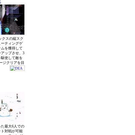
E
ックスの縦スク
ューティングゲ
テムを獲得して
ーアップさせ、3
を駆使して敵を
テージクリアを目
使った最大6人での
ット対戦が可能