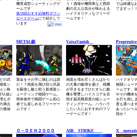
機育成型シューティングゲ
う！酒場や機関車など西部
では綺麗な
ームです
劇の主人公気分が味わえる
てますっ！
第18回おすすめ無料ダウン
ハイクオリティなフリーゲ
ロードゲーム
にて紹介して
ームです！
います
METAL銃
VajraVanish
Progressiv
どの武
賞金をその手に掴むのは誰
画面を埋め尽くさんばかり
ハイクオリ
感覚シ
だ！？画面を飛び回り武器
の大量の敵弾を避け、残機
格闘シュー
ョン格
を駆使し敵と戦う新感覚シ
が尽きるまでひたすらに敵
ームです。
AL銃｣
ューティング格闘ゲーム。
機を撃墜しハイスコアを目
やその機体
増えボ
簡単操作で格闘ゲーム初心
指す超高難易度の縦シュー
を打ち倒し
力満点
者でも楽しめるフリーゲー
ティングゲーム。ハラハラ
度も選べま
の価値
ムです！
したい人におすすめのフリ
あったレベ
ーゲームです！
指せ！
Ｏ－ＤＥＮ２０００
AIR STRIKE
X operati