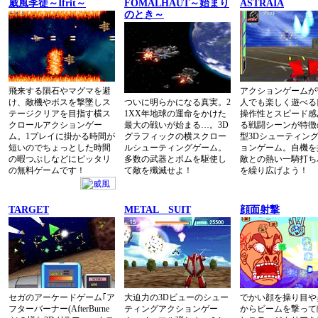
威風李徒～Ifrit～
FOMALHAUT～始まり
ASTRAIA
のとき～
飛来する隕石やマグマを避
アクションゲームが
け、敵機やボスを撃墜しス
ついに明らかになる真実。2
人でも楽しく遊べる
テージクリアを目指す横ス
1XX年地球の運命をかけた
操作性とスピード感
クロールアクションゲー
最大の戦いが始まる…。3D
る戦闘シーンが特徴
ム。1プレイに掛かる時間が
グラフィックの横スクロー
型3Dシューティン
短いのでちょっとした時間
ルシューティングゲーム。
ョンゲーム。自機を
の暇つぶしなどにピッタリ
多数の武器とボムを駆使し
敵との熱い一騎打ち
の無料ゲームです！
て敵を殲滅せよ！
を繰り広げよう！
TARGET
METAL SUIT
顔面射撃
セガのアーケードゲーム｢ア
大迫力の3Dビューのシュー
でかい顔を操り目や
フターバーナー(AfterBurne
ティングアクションゲー
からビームを撃って