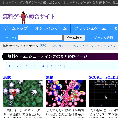
シューティングの無料ゲームが盛りだくさん！シューティングを探すなら無料ゲーム総
無料ゲーム総合サイト
ゲームトップ
オンラインゲーム
フラッシュゲーム
ダ
ジャンル詳細
キーワード
RPG
無料ゲーム/フリーゲーム
アクション
アドベンチャー
シミュレーション
無料ゲーム:シューティングのまとめ[7ページ]
1
|
2
|
3
|
4
|
5
|
6
|
7
|
烏賊
彩憐
SCORE SOLDI
「烏賊(イカ)」のキャラク
とんでもない数の弾が画面
1分15秒45という制
ターを操作して画面上部か
いっぱいに広がる弾幕系シ
どれだけスコアを稼