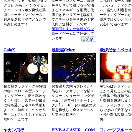
ら迫ってくる「歌鶫(ウタツ
ューティングゲーム。敵弾
に挑戦する一人用縦
グミ)」からラインを守る、
をギリギリで避ける事で溜
ールシューティング
チェーンコンボが爽快な防
まるエネルギーを消費し使
ム。当たり判定甘め
衛シューティングゲーム。
用できるバリアーを駆使し
ーティングゲームが
難易度選択可能でどなたで
てステージを突き進め！玄
得意ではないと言う
も楽しめます！
人向け無料ゲームです
安心して遊べます
第30回おすすめ無料ダウン
ロードゲーム
にて紹介して
います
GalaX
越後屋Cyber
飛びだせ！ベッ
超美麗グラフィックが特徴
お友達との同時プレイが可
宇宙っぽいフィール
の縦スクロール型シューテ
能なハイクオリティな横ス
こかで見たことのあ
ィングゲーム。敵の猛攻を
クロールシューティングゲ
な機体で縦横無尽に
くぐり抜け、ステージ最奥
ーム。｢通常弾｣･｢ホーミン
り敵機を破壊しまく
に待ち受けるボスを撃破せ
グ｣･｢レーザー｣の3種類の攻
ューティングゲーム
よっ！！無料でこのクオリ
撃を駆使して全ステージク
らではのド派手なエ
ティはすごい！おすすめの
リアを目指そう！
ト飛び散る攻撃は気
無料ゲームです！
快！
ヤカン飛行
FIVE-A-LASER COM
フルーツフルー