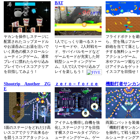
BAT
ヤカンを操作しステージに
フライドポテトを避
配置されたコップヌードル
1人でじっくり遊べるストー
ら、空を飛ぶフルー
やお湯呑みにお湯を注いで
リーモードや、2人対戦モー
鉄砲を当てて落とし
いく異色の横スクロールシ
ド、サバイバルモードなど
チする無料シューテ
ューティングゲーム。通常
ゲームモードが充実した対
アクションゲーム。
プレイに慣れたらやり込み
戦型シューティングゲー
水やフルーツ籠など
プレイでハイスコアクリア
ム。1人で2人でやり込みプ
けアイテムをゲット
を目指してみよう！
レイを楽しもう！
イスコアを目指せ！
Shootrip Another ZG
ｚｅｒｏ－ｆｏｒｃｅ
機動打者サンカ
E
アイテムを獲得し自機を強
両翼にバットを装備
1面のステージをどれだけ高
化しステージクリアを目指
「機動打者サンカン
いスコアでクリア出来るか
す横スクロールタイプのシ
を操作して戦う縦ス
を競うスコアアタックシュ
ューティングゲーム。ゲー
ルシューティングア