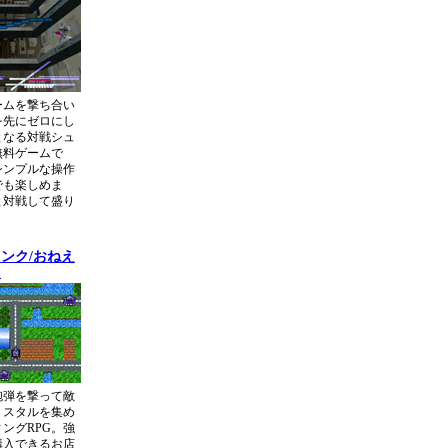
ームを撃ち合い
を先にゼロにし
となる対戦シュ
無料ゲームで
シンプルな操作
でも楽しめま
と対戦して盛り
ンク/おねえ
ク
砲弾を撃って敵
リスタルを集め
ングRPG。強
購入できるお店