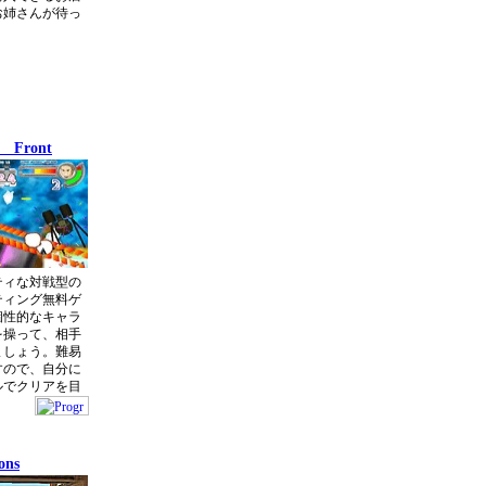
お姉さんが待っ
！
e Front
ティな対戦型の
ティング無料ゲ
個性的なキャラ
を操って、相手
ましょう。難易
すので、自分に
ルでクリアを目
ons