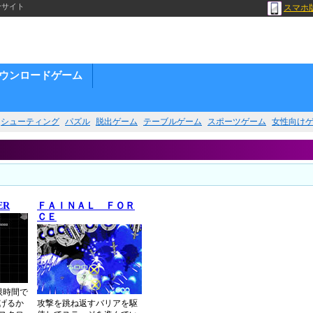
合サイト
スマホ
ウンロードゲーム
シューティング
パズル
脱出ゲーム
テーブルゲーム
スポーツゲーム
女性向け
ER
ＦＡＩＮＡＬ ＦＯＲ
ＣＥ
限時間で
げるか
攻撃を跳ね返すバリアを駆