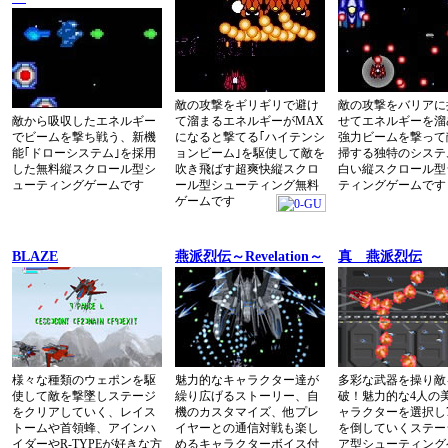
敵の攻撃をギリギリで避け
敵の攻撃をバリアに
敵から吸収したエネルギー
て溜まるエネルギーがMAX
せてエネルギーを溜
でビームを撃ち戦う、新機
になると撃てる｢ハイテンシ
強力ビームを撃って
能｢ドローシステム｣を採用
ョンビーム｣を駆使して敵を
掃する独特のシステ
した無料縦スクロール型シ
吹き飛ばす超爽快縦スクロ
白い縦スクロール型
ューティングゲームです
ール型シューティング無料
ティングゲームです
ゲームです
BLAZE
燕派烈伝～Revelation～
真 燕派烈伝
様々な種類のウェポンを駆
魅力的なキャラクター達が
多彩な武器を操り敵
使して敵を撃墜しステージ
繰り広げるストーリー、自
破！魅力的な4人の
をクリアしていく、レイス
機のカスタマイズ、他プレ
ャラクターを選択し
トームや首領蜂、アインハ
イヤーとの通信対戦も楽し
を倒していくステー
イダーやR-TYPEが好きな方
めるキャラクターボイス付
ア型シューティング