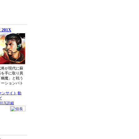
201X
武将が現代に蘇
器を手に取り異
「幽魔」と戦う
メーションバト
ァンサイト
:
動
グ
01X詳細