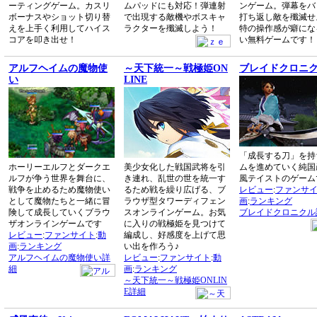
ーティングゲーム。カスリ
ムパッドにも対応！弾連射
ンゲーム。弾幕をバ
ボーナスやショット切り替
で出現する敵機やボスキャ
打ち返し敵を殲滅せ
えを上手く利用してハイス
ラクターを殲滅しよう！
特の操作感が癖にな
コアを叩き出せ！
い無料ゲームです！
アルフヘイムの魔物使
～天下統一～戦極姫ON
ブレイドクロニ
い
LINE
「成長する刀」を持
ホーリーエルフとダークエ
美少女化した戦国武将を引
ムを進めていく純国
ルフが争う世界を舞台に、
き連れ、乱世の世を統一す
風テイストのゲーム
戦争を止めるため魔物使い
るため戦を繰り広げる、ブ
レビュー
:
ファンサ
として魔物たちと一緒に冒
ラウザ型タワーディフェン
画
:
ランキング
険して成長していくブラウ
スオンラインゲーム。お気
ブレイドクロニクル
ザオンラインゲームです
に入りの戦極姫を見つけて
レビュー
:
ファンサイト
:
動
編成し、好感度を上げて思
画
:
ランキング
い出を作ろう♪
アルフヘイムの魔物使い詳
レビュー
:
ファンサイト
:
動
細
画
:
ランキング
～天下統一～戦極姫ONLIN
E詳細