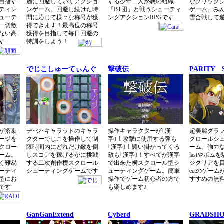
目指す
麗に回避していくアクショ
する少年二人が悪の組織
なクリック
ティン
ンゲーム。回避し続けた時
「BT団」と戦うシューティ
ゲーム。み
ューテ
間に応じて様々な称号が獲
ングアクションRPGです
雪合戦して
一切敵
得できます！最高位の称号
ない高
獲得を目指して毎日回避の
す
特訓をしよう！
でじこしゅーてぃんぐ
撃破伝
PARITY 
が搭乗
デ･ジ･キャラットのキャラ
操作キャラクターが｢漢
超美麗グラ
ージを
クターでじこを操作して制
字｣！攻撃に使用する弾も
クロールシ
クロー
限時間内にどれだけ敵を倒
｢漢字｣！襲い掛かってくる
ーム。強力な
ーム。
しスコアを稼げるかに挑戦
敵も｢漢字｣！すべてが漢字
lastやボ
く難易
する二次創作横スクロール
で出来た横スクロール型シ
ジクリアを目
ーティ
シューティングゲームです
ューティングゲーム。簡単
ectのゲー
型にお
操作でゲーム初心者の方で
すすめの無
です
も楽しめます♪
GanGanExtend
Cyberd
GRADSH