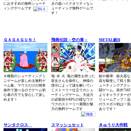
におすすめの無料シューテ
きの超ハイクオリティなシ
ィングゲームです
ューティング無料ゲームで
す！
ＧＡＧＡＧＵＮ！
飛燕伝説－空の章－
METAL銃II
８種類のシューティングミ
地･水･火･風の属性を持った
銃や爆弾、銃火器な
ニゲームが楽しめる無料ゲ
巫女さんを操作し、神様の
器を駆使して戦う新
ーム集。マウスだけの簡単
啓示によって謎を解いてい
ューティングアクシ
操作で遊べるのでゲーム初
くストーリー仕立てのシュ
闘ゲーム。前作｢MET
心者の方でも安心して楽し
ーティングゲーム。大迫力
よりキャラクターが
めます！
の必殺技やRPGの様なワク
リュームアップ！迫
ワクのストーリー展開が魅
のラスボス戦は一見
力の無料ゲームです
ありです！
サンタクロス
スマッシュセット
きゅうり大作戦