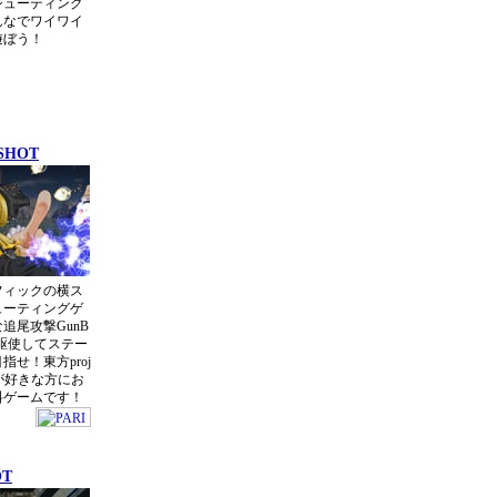
シューティング
んなでワイワイ
遊ぼう！
SHOT
フィックの横ス
ューティングゲ
追尾攻撃GunB
ムを駆使してステー
指せ！東方proj
ムが好きな方にお
料ゲームです！
OT