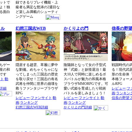
ットで
録できるリプレイ機能・上
よ！独
級者も満足な怒涛の2週目な
る面白
ど楽しみ満載のシューティ
ングゲーム
クル
幻想三国志WEB
かくりよの門
信長の野望 
ちゲー
隠居する趙雲、草履に夢中
陰陽師となって女の子型式
戦国時代の
産の和
な劉備。めちゃくちゃにな
神「式姫」と妖怪退治！最
る！現代武
です
ってしまった三国志の歴史
大10人で同時に楽しめるボ
形の生命体
イト
:
動
を取り戻せ！三国志の有名
スバトルが魅力の和風本格
本格フォー
武将を仲間に世界の崩壊を
ブラウザMMORPGです。可
ルRPG
詳細
救うファンタジーブラウザ
愛い式姫を育成したり戦術
レビュー
:
フ
RPG
バトルを楽しみましょう！
画
:
ランキン
レビュー
:
ファンサイト
:
動
レビュー
:
ファンサイト
:
動
信長の野望 2
画
:
ランキング
画
:
ランキング
幻想三国志WEB詳細
かくりよの門詳細