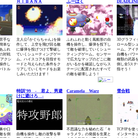
ＨＩＢＡＮＡ
ふーばく
DEADLIN
苦手な
主人公｢かぐらちゃん｣を操
ふわふわと動く風船形の自
3Dグラフィ
簡単な
作して、上空を飛び回る敵
機を操作し、爆弾を投下し
ロール型シ
あふれ
に爆弾を投げつけて撃破し
て敵を破壊していくシュー
ーム。アイ
の対戦
ていくシューティングゲー
ティングゲーム。センサー
自機をパワ
グアクシ
ム。ハイスコアを目指すモ
で広大なマップのどこに敵
種類の武器
操作し
ードと与えられた条件をク
がいるかを確認しながらス
倒し全5ス
バトル
リアしていくモードをお楽
テージに配置されたすべて
指そう！
しみいただけます！
の敵を破壊しよう！
特訓’99 - 君よ、男避
Caramela Warz
雪合戦
けに避けろ -
鼻や口
不思議な力を秘めた石「キ
TCP/IPを
敵を倒
自機を操作し敵の攻撃を華
ャラメラ」の発掘を生業と
インターネ