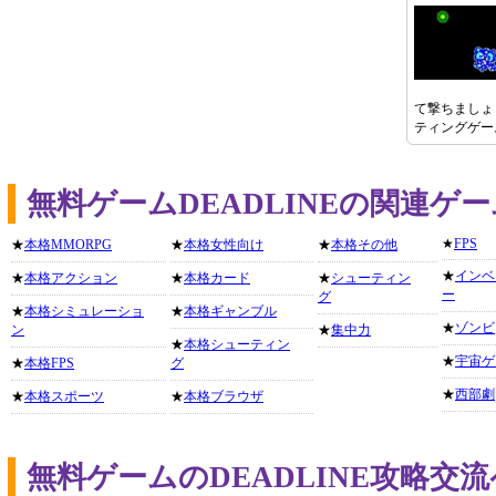
て撃ちましょ
ティングゲー
無料ゲームDEADLINEの関連ゲ
★
FPS
★
本格MMORPG
★
本格女性向け
★
本格その他
★
インベ
★
本格アクション
★
本格カード
★
シューティン
ー
グ
★
本格シミュレーショ
★
本格ギャンブル
★
ゾンビ
ン
★
集中力
★
本格シューティン
★
宇宙ゲ
★
本格FPS
グ
★
西部劇
★
本格スポーツ
★
本格ブラウザ
無料ゲームのDEADLINE攻略交