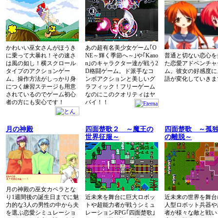
かわいい巫女さんがほうき
あの超有名美少女ゲーム｢O
に乗って大暴れ！その速さ
NE～輝く季節へ～｣や｢Kano
普通と切ない恋心を
は風の如し！横スクロール
n｣のキャラクター達が戦う2
た恋愛アドベンチャ
タイプのアクションゲー
D格闘ゲーム。ド派手なコ
ム。彼女の好感度に
ム。操作方法がしっかり身
ンボアクションと美しいグ
語が変化していきま
につく練習ステージも用意
ラフィック！フリーゲーム
されているのでゲーム初心
なのにこのクオリティはヤ
者の方にも安心です！
バイ！！
月の神殿
四面楚歌２ ～魔王の
四面楚歌 ～孤
世界征服～
の離脱～
月の神殿の巫女カペラとな
り1週間後の誕生日までに魅
近未来を舞台に巨大ロボッ
近未来の世界を舞台
力的な3人の男性の中から夫
トや超能力者が戦うシミュ
人型ロボット兵器や
を選ぶ恋愛シミュレーショ
レーションRPG｢四面楚歌｣
者が様々な敵と戦い