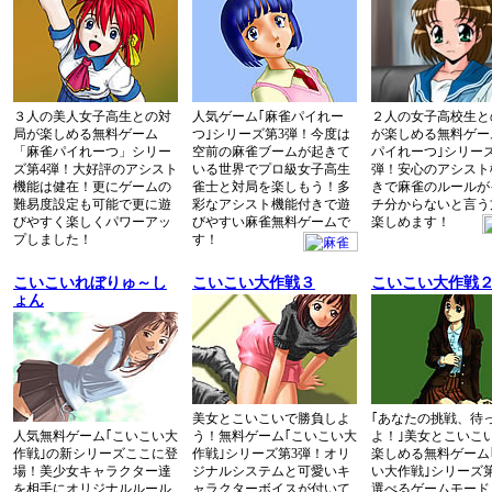
３人の美人女子高生との対
人気ゲーム｢麻雀パイれー
２人の女子高校生と
局が楽しめる無料ゲーム
つ｣シリーズ第3弾！今度は
が楽しめる無料ゲー
「麻雀パイれーつ」シリー
空前の麻雀ブームが起きて
パイれーつ｣シリーズ
ズ第4弾！大好評のアシスト
いる世界でプロ級女子高生
弾！安心のアシスト
機能は健在！更にゲームの
雀士と対局を楽しもう！多
きで麻雀のルールが
難易度設定も可能で更に遊
彩なアシスト機能付きで遊
チ分からないと言う
びやすく楽しくパワーアッ
びやすい麻雀無料ゲームで
楽しめます！
プしました！
す！
こいこいれぼりゅ～し
こいこい大作戦３
こいこい大作戦
ょん
美女とこいこいで勝負しよ
｢あなたの挑戦、待
人気無料ゲーム｢こいこい大
う！無料ゲーム｢こいこい大
よ！｣美女とこいこ
作戦｣の新シリーズここに登
作戦｣シリーズ第3弾！オリ
楽しめる無料ゲーム
場！美少女キャラクター達
ジナルシステムと可愛いキ
い大作戦｣シリーズ
を相手にオリジナルルール
ャラクターボイスが付いて
選べるゲームモード