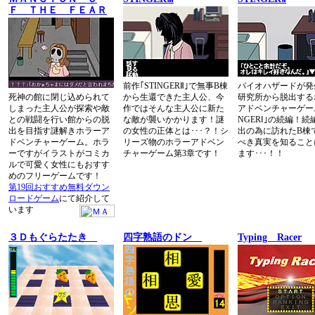
Ｆ ＴＨＥ ＦＥＡＲ
前作｢STINGERⅡ｣で無事B棟
バイオハザードが発
死神の館に閉じ込められて
から生還できた主人公、今
研究所から脱出する
しまった主人公が探索や敵
作ではそんな主人公に新た
アドベンチャーゲーム
との戦闘を行い館からの脱
な敵が襲いかかります！謎
NGERⅠ｣の続編！
出を目指す謎解きホラーア
の女性の正体とは･･･？！シ
出の為に訪れたB棟
ドベンチャーゲーム。ホラ
リーズ物のホラーアドベン
べき真実を知ること
ーですがイラストがコミカ
チャーゲーム第3章です！
ます･･･！！
ルで可愛く女性にもおすす
めのフリーゲームです！
第19回おすすめ無料ダウン
ロードゲーム
にて紹介して
います
３Ｄもぐらたたき
四字熟語のドン
Typing Racer