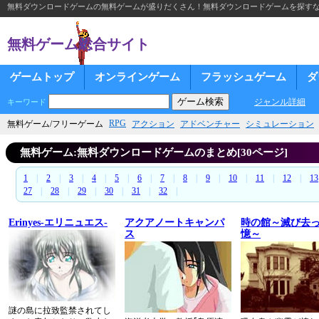
無料ダウンロードゲームの無料ゲームが盛りだくさん！無料ダウンロードゲームを探す
無料ゲーム総合サイト
ゲームトップ
オンラインゲーム
フラッシュゲーム
ダ
ジャンル詳細
キーワード
RPG
無料ゲーム/フリーゲーム
アクション
アドベンチャー
シミュレーション
無料ゲーム:無料ダウンロードゲームのまとめ[30ページ]
1
|
2
|
3
|
4
|
5
|
6
|
7
|
8
|
9
|
10
|
11
|
12
|
13
27
|
28
|
29
|
30
|
31
|
32
|
Erinyes-エリニュエス-
アクアノートキャンパ
時の館～滅び去
ス
憶～
謎の島に拉致監禁されてし