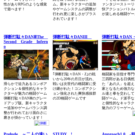
性がありRPGのような感覚
ム。新キャラクターの追加
ァンタジーストーリ
で遊べます！
やゲームシステムの調整が
快アクションバトル
行われ更に楽しさがプラス
が楽しめる格闘ゲー
されています！
弾断打駄々DANⅢThe
弾断打駄々DANIII
弾断打駄々DAN
Second Grade Infern
o
｢弾断打駄々DAN・Z｣の戦
格闘家を目指す専門
いから20年の月日が流れ、
三四郎がある日偶然
滑らかで迫力あるコンボア
戦いは次世代の格闘家に受
た「あの人」を超え
クション＆個性的なキャラ
け継がれた！コンボアクシ
家となるため強力な
クターが魅力の格闘ゲーム
ョン強化された爽快感抜群
ル達と拳を交わして
弾断打駄々DANⅢのグレー
の2D格闘ゲームです
闘ゲーム。ド派手な
ドアップ版。新キャラクタ
と個性的なキャラク
ー追加やゲームバランス調
魅力のフリーゲーム
整が行われており面白さに
磨きが掛かっています！
Prelude ～二人の遠い
STUDY !
Approach1.0 -