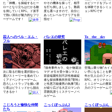
た「神機」を操縦するヒー
やその機体を操って、相手
エピソードをプレイ
ローとなり立ちはだかる敵
を打ち倒しましょう。難易
を体験できるシミュ
を倒していくRPG。ド派手
度も選べますので、自分に
ョンRPGです
で熱い演出が魅力的なフリ
あったレベルでクリアを目
ーゲームです！
指せ！
囚人へのペル・エム・
バレエの研究
To the sky
フル
｢猟奇事件カラ、化ケ物退治
空飛ぶ乗り物｢カイ
次に取る行動を選択肢から
マデ オ引キ受ケ致シマス｣
い手になることを夢
選びストーリーを進めてい
容姿端麗性別不詳性格破綻
年が主人公のファン
くアドベンチャーゲーム。
者な探偵事務所所長｢聖玲｣
RPG。オリジナル
恐ろしいトラップを掻い潜
と性悪万能優男の執事｢巽｣
とミニゲームの豊富
り君はピラミッドから脱出
が繰り広げる大正ロマンの
力のフリーゲームで
できるか！
雰囲気漂うミステリーノベ
ルゲーム
こじろうと愉快な仲間
こっくぽっぷん2
こっくぽっぷ
たち