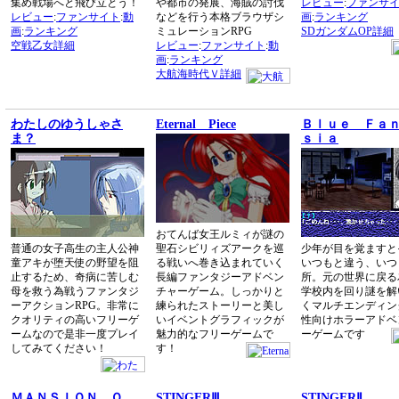
集め戦場へと飛び立とう！
や都市の発展、海賊の討伐
レビュー
:
ファンサ
レビュー
:
ファンサイト
:
動
などを行う本格ブラウザシ
画
:
ランキング
画
:
ランキング
ミュレーションRPG
SDガンダムOP詳細
空戦乙女詳細
レビュー
:
ファンサイト
:
動
画
:
ランキング
大航海時代Ｖ詳細
わたしのゆうしゃさ
Eternal Piece
Ｂｌｕｅ Ｆａ
ま？
ｓｉａ
おてんば女王ルミィが謎の
普通の女子高生の主人公神
聖石シビリィズアークを巡
少年が目を覚ますと
童アキが堕天使の野望を阻
る戦いへ巻き込まれていく
いつもと違う、いつ
止するため、奇病に苦しむ
長編ファンタジーアドベン
所。元の世界に戻る
母を救う為戦うファンタジ
チャーゲーム。しっかりと
学校内を回り謎を解
ーアクションRPG。非常に
練られたストーリーと美し
くマルチエンディン
クオリティの高いフリーゲ
いイベントグラフィックが
性向けホラーアドベ
ームなので是非一度プレイ
魅力的なフリーゲームで
ーゲームです
してみてください！
す！
ＭＡＮＳＩＯＮ Ｏ
STINGERⅢ
STINGERⅡ