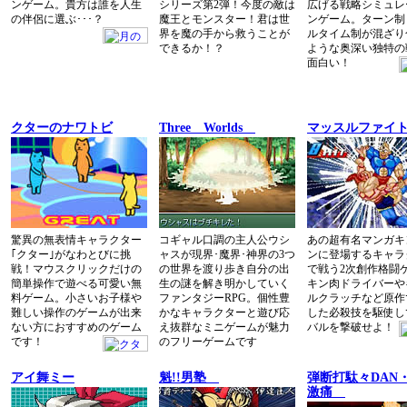
ンゲーム。貴方は誰を人生
シリーズ第2弾！今度の敵は
広げる戦略シミュレ
の伴侶に選ぶ･･･？
魔王とモンスター！君は世
ンゲーム。ターン制
界を魔の手から救うことが
ルタイム制が混ざり
できるか！？
ような奥深い独特の
面白い！
クターのナワトビ
Three Worlds
マッスルファイ
驚異の無表情キャラクター
コギャル口調の主人公ウシ
あの超有名マンガキ
｢クター｣がなわとびに挑
ャスが現界･魔界･神界の3つ
ンに登場するキャラ
戦！マウスクリックだけの
の世界を渡り歩き自分の出
で戦う2次創作格闘
簡単操作で遊べる可愛い無
生の謎を解き明かしていく
キン肉ドライバーや
料ゲーム。小さいお子様や
ファンタジーRPG。個性豊
ルクラッチなど原作
難しい操作のゲームが出来
かなキャラクターと遊び応
した必殺技を駆使し
ない方におすすめのゲーム
え抜群なミニゲームが魅力
バルを撃破せよ！
です！
のフリーゲームです
アイ舞ミー
魁!!男塾
弾断打駄々DAN
激痛