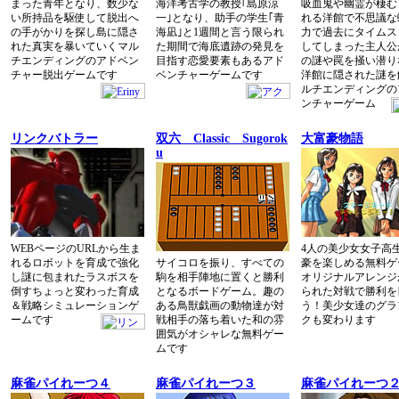
まった青年となり、数少な
海洋考古学の教授｢島原涼
吸血鬼や幽霊が棲む
い所持品を駆使して脱出へ
一｣となり、助手の学生｢青
れる洋館で不思議な
の手がかりを探し島に隠さ
海凪｣と1週間と言う限られ
力で過去にタイムス
れた真実を暴いていくマル
た期間で海底遺跡の発見を
してしまった主人公
チエンディングのアドベン
目指す恋愛要素もあるアド
の謎や罠を掻い潜り
チャー脱出ゲームです
ベンチャーゲームです
洋館に隠された謎を
ルチエンディングの
ンチャーゲーム
リンクバトラー
双六 Classic Sugorok
大富豪物語
u
WEBページのURLから生ま
4人の美少女女子高
れるロボットを育成で強化
サイコロを振り、すべての
豪を楽しめる無料ゲ
し謎に包まれたラスボスを
駒を相手陣地に置くと勝利
オリジナルアレンジ
倒すちょっと変わった育成
となるボードゲーム。趣の
られた対戦で勝利を
＆戦略シミュレーションゲ
ある鳥獣戯画の動物達が対
う！美少女達のグラ
ームです
戦相手の落ち着いた和の雰
クも変わります
囲気がオシャレな無料ゲー
ムです
麻雀パイれーつ４
麻雀パイれーつ３
麻雀パイれーつ