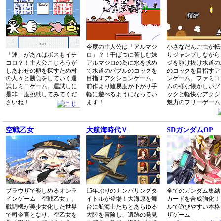
今度の主人公は「アルマジ
小さなだんご虫が転
「運」があればボスもイチ
ロ」？！干ばつに苦しむ妹
りジャンプしながら
コロ？！主人公こじろうが
アルマジロの為に水を求め
ジを駆け抜け水道の
しあわせの卵を探すため村
て水道のバブルのコックを
のコックを目指すア
の人々と勝負をしていく運
目指すアクションゲーム。
ンゲーム。ファミコ
試しミニゲーム。運試しに
前作より難易度が下がり手
ムの様な懐かしいグ
是非一度挑戦してみてくだ
軽に遊べるようになってい
ックと軽快なアクシ
さいね！
ます！
魅力のフリーゲーム
空戦乙女
大航海時代Ｖ
SDガンダムOP
ブラウザで楽しめるオンラ
15年ぶりのナンバリングタ
全てのガンダム集結
インゲーム「空戦乙女」。
イトルが登場！大海原を舞
カードを合成強化！
戦闘機が美少女化した世界
台に航海士たちとあらゆる
ルで遊びやすい本格
で司令官となり、空乙女を
大陸を冒険し、遺跡の発見
ザゲーム