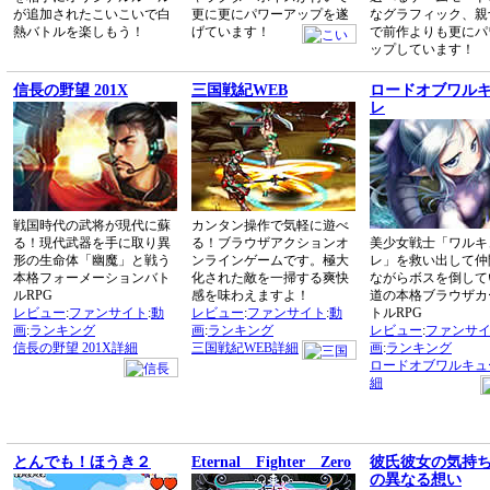
が追加されたこいこいで白
更に更にパワーアップを遂
なグラフィック、親
熱バトルを楽しもう！
げています！
で前作よりも更にパ
ップしています！
信長の野望 201X
三国戦紀WEB
ロードオブワル
レ
戦国時代の武将が現代に蘇
カンタン操作で気軽に遊べ
る！現代武器を手に取り異
る！ブラウザアクションオ
美少女戦士「ワルキ
形の生命体「幽魔」と戦う
ンラインゲームです。極大
レ」を救い出して仲
本格フォーメーションバト
化された敵を一掃する爽快
ながらボスを倒して
ルRPG
感を味わえますよ！
道の本格ブラウザカ
レビュー
:
ファンサイト
:
動
レビュー
:
ファンサイト
:
動
トルRPG
画
:
ランキング
画
:
ランキング
レビュー
:
ファンサ
信長の野望 201X詳細
三国戦紀WEB詳細
画
:
ランキング
ロードオブワルキュ
細
とんでも！ほうき２
Eternal Fighter Zero
彼氏彼女の気持ち
の異なる想い