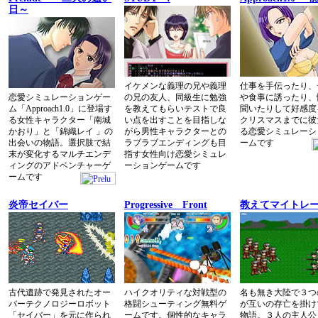
日～
イケメンな義理の兄や義理
仕事を手伝ったり、
恋愛シミュレーションゲー
の兄の友人、同級生に勉強
や食事に誘ったり、
ム「Approach1.0」に登場す
を教えてもらいテストで良
聞いたりして好感度
る女性キャラクター「南城
い点を出すことを目指しな
クリスマスまでに彼
かおり」と「錦織レイ 」の
がら男性キャラクターとの
る恋愛シミュレーシ
出会いの物語。選択肢で結
ラブラブエンディングも目
ームです
末が変化するマルチエンデ
指す女性向け恋愛シミュレ
ィングのアドベンチャーゲ
ーションゲームです
ームです
炎帝セイバー
Progressive Front
教えてマイトレ
古代遺跡で発見されたオー
ハイクオリティな対戦型の
名も無き大陸で３つ
バーテクノロジーロボット
格闘シューティング無料ゲ
が互いの存亡を掛け
「セイバー」を元に作られ
ームです。個性的なキャラ
物語。３人の主人公