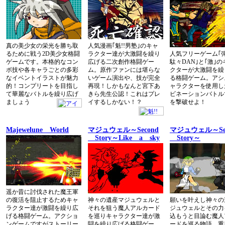
真の美少女の栄光を勝ち取
人気漫画｢魁!!男塾｣のキャ
るために戦う2D美少女格闘
ラクター達が大激闘を繰り
人気フリーゲーム｢
ゲームです。本格的なコン
広げる二次創作格闘ゲー
駄々DAN｣と｢激｣
ボ技や各キャラごとの多彩
ム。原作ファンには堪らな
クターが大激闘を繰
なイベントイラストが魅力
いゲーム演出や、技が完全
る格闘ゲーム。アシ
的！コンプリートを目指し
再現！しかもなんと宮下あ
ャラクターを使用し
て華麗なバトルを繰り広げ
きら先生公認！これはプレ
ビネーションバトル
ましょう
イするしかない！？
を撃破せよ！
Majewelune World
マジュウェル～Second
マジュウェル～Sec
Story～Like a sky
Story～
遥か昔に討伐された魔王軍
の復活を阻止するためキャ
神々の遺産マジュウェルと
願いを叶えし神々の
ラクター達が激闘を繰り広
それを狙う魔人アルカード
ジュウェルとその力
げる格闘ゲーム。アクショ
を巡りキャラクター達が激
込もうと目論む魔人
ンゲームですがストーリー
闘を繰り広げる格闘ゲー
ードを巡る物語。重