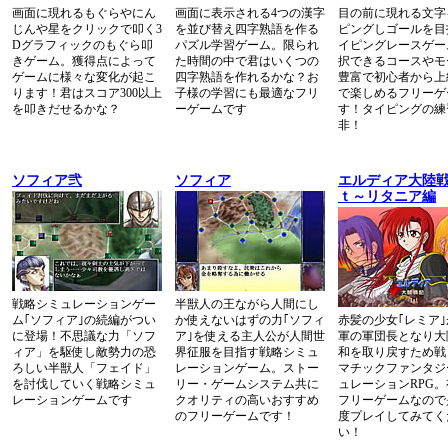
画面に現れるもぐらやにん
画面に表示される4つの漢字
目の前に現れる文字
じんや星をクリックで叩く3
を並び替え四字熟語を作る
ピングしゴールを目
Dグラフィックのもぐら叩
パズル学習ゲーム。限られ
イピングレースゲー
きゲーム。獲得点によって
た時間の中で君はいくつの
択できるコースやモ
ゲームに様々な変化が起こ
四字熟語を作れるかな？お
豊富で初心者から上
ります！君はスコア300以上
子様の学習にも最適なフリ
で楽しめるフリーゲ
を叩きだせるかな？
ーゲームです
す！タイピングの練
非！
ソフィア弐
ソフィア
エルディア大陸戦
ｔ～リタニア編
戦略シミュレーションゲー
半獣人の王ながら人間にし
ム｢ソフィア｣の続編がつい
か使えないはずの力｢ソフィ
赤髪の少女｢レミア
に登場！不思議な力「ソフ
ア｣を使える主人公が人間世
軍の軍団長となり大
ィア」を駆使し敵勢力の恐
界征服を目指す戦略シミュ
和を取り戻すため戦
ろしい半獣人「フェイド」
レーションゲーム。ストー
マチックファンタジ
を討伐していく戦略シミュ
リー・ゲームシステム共に
ュレーションRPG
レーションゲームです
クオリティの高いおすすめ
フリーゲームなので
のフリーゲームです！
度プレイしてみてく
い！