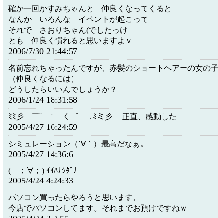
確か一回かすみちゃんと 仲良くなってくると
なんか いろんな イベントが起こって
それで さおりちゃん(でしたっけ
とも 仲良く慣れると思いますよｖ
2006/7/30 21:44:57
名前忘れちゃったんですが、赤髪のショートヘアーの女の
（仲良くなるには）
どうしたらいいんでしょうか？
2006/1/24 18:31:58
ﾐﾐ彡 ￣ﾟ￣' 〈￣ﾟ￣ .|ﾐミ彡 正直、感動した
2005/4/27 16:24:59
シミュレーション（´∀｀）最高だなぁ。
2005/4/27 14:36:6
( ；∀；) ｲｲﾊﾅｼﾀﾞﾅｰ
2005/4/24 4:24:33
パソコン買ったらやろうと思います。
今店でパソコンしてます。それまでお預けですねｗ