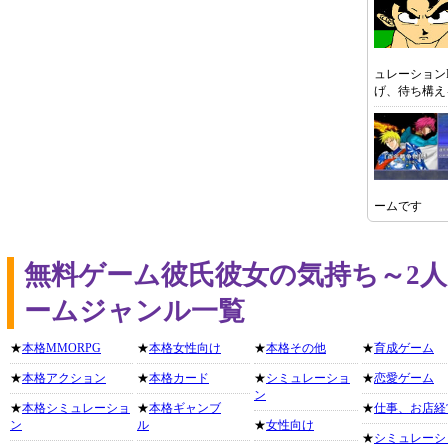
ュレーション
げ、待ち構え
ームです
無料ゲーム彼氏彼女の気持ち～2
ームジャンル一覧
★
本格MMORPG
★
本格女性向け
★
本格その他
★
育成ゲーム
★
本格アクション
★
本格カード
★
シミュレーショ
★
恋愛ゲーム
ン
★
本格シミュレーショ
★
本格ギャンブ
★
仕事、お店経
ン
ル
★
女性向け
★
シミュレーシ