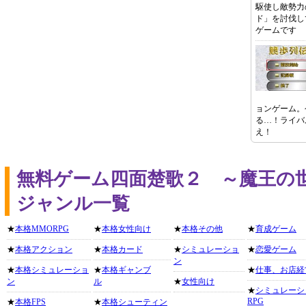
駆使し敵勢力
ド」を討伐し
ゲームです
ョンゲーム。
る…！ライバ
え！
無料ゲーム四面楚歌２ ～魔王の
ジャンル一覧
★
本格MMORPG
★
本格女性向け
★
本格その他
★
育成ゲーム
★
本格アクション
★
本格カード
★
シミュレーショ
★
恋愛ゲーム
ン
★
本格シミュレーショ
★
本格ギャンブ
★
仕事、お店経
ン
ル
★
女性向け
★
シミュレーシ
RPG
★
本格FPS
★
本格シューティン