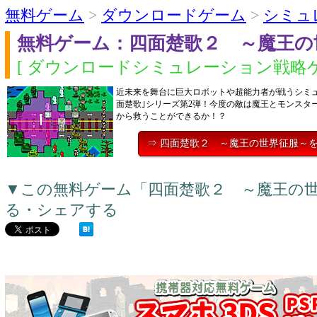
無料ゲーム
>
ダウンロードゲーム
>
シミュ
無料ゲーム：四面楚歌２ ～魔王の
[ ダウンロードシミュレーション戦略ゲ
近未来を舞台に巨大ロボットや超能力者が戦うシミュ
面楚歌｣シリーズ第2弾！今度の敵は魔王とモンスタ
から救うことができるか！？
⇒ 四面楚歌２ ～魔王の世界征服～
▼この無料ゲーム「四面楚歌２ ～魔王の
る・シェアする