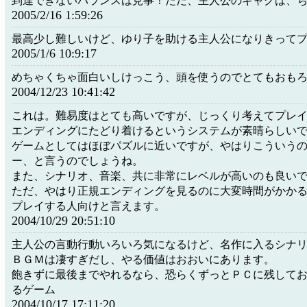
到達できないバランスは見事！ただ、主人公のギャグは、
2005/2/16 1:59:26
最高少し難しいけど、ゆり子を助ける主人公になりきって
2005/1/6 10:9:17
めちゃくちゃ面白いしけっこう、頭を使うのでとてもおも
2004/12/23 10:41:42
これは。難易度はとても高いですが、じっくり考えてプレ
エンディングにたどり着けるというシステムが素晴らしい
ゲームとしてはほぼパズルに近いですが、やはりこういう
ー、と言うのでしょうね。
また、シナリオ、音楽、共に非常にレベルが高いのも良い
ただ、やはり正規エンディングを見るのに大変時間がかか
プレイする人向けと言えます。
2004/10/29 20:51:10
主人公の言動行動いろいろ気になるけど、名作に入るシナ
ＢＧＭは凄すぎだし、やる価値はおおいにあります。
飽きずに最後までやれるなら、恐らくずっとＰＣに残して
るゲーム
2004/10/17 17:11:20