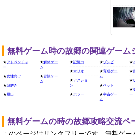
無料ゲーム時の故郷の関連ゲーム
★
アドベンチャ
★
解体ゲー
★
記憶力
★
ゾンビ
★
ー
ム
★
マリオ
★
育成ゲー
★
★
女性向け
★
冒険ゲー
ム
★
アクショ
★
ム
★
謎解き
ン
★
ペット
★
★
脱出
★
ホラー
★
宇宙ゲー
ー
ム
無料ゲームの時の故郷攻略交流ペ
このページはリンクフリーです。無料ゲー