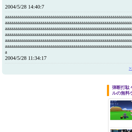
2004/5/28 14:40:7
aaaaaaaaaaaaaaaaaaaaaaaaaaaaaaaaaaaaaaaaaaaaaaaaaaaaaaaaaaaaa
aaaaaaaaaaaaaaaaaaaaaaaaaaaaaaaaaaaaaaaaaaaaaaaaaaaaaaaaaaaaa
aaaaaaaaaaaaaaaaaaaaaaaaaaaaaaaaaaaaaaaaaaaaaaaaaaaaaaaaaaaaa
aaaaaaaaaaaaaaaaaaaaaaaaaaaaaaaaaaaaaaaaaaaaaaaaaaaaaaaaaaaaa
aaaaaaaaaaaaaaaaaaaaaaaaaaaaaaaaaaaaaaaaaaaaaaaaaaaaaaaaaaaaa
aaaaaaaaaaaaaaaaaaaaaaaaaaaaaaaaaaaaaaaaaaaaaaaaaaaaaaaaaaaaa
a
2004/5/28 11:34:17
弾断打駄々
ルの無料