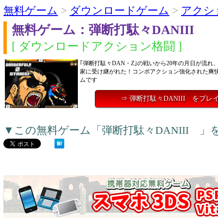
無料ゲーム
>
ダウンロードゲーム
>
アクシ
無料ゲーム：弾断打駄々DANIII
[ ダウンロードアクション格闘 ]
｢弾断打駄々DAN・Z｣の戦いから20年の月日が流
家に受け継がれた！コンボアクション強化された爽快
ムです
⇒ 弾断打駄々DANIII をプレ
▼この無料ゲーム「弾断打駄々DANIII 