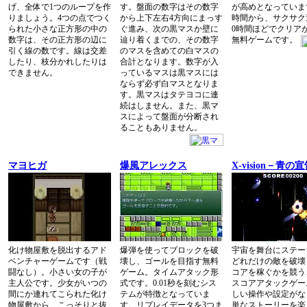
げ、全体で1つのループを作
す。盤面の数字はその数字
が高めとなっていま
りましょう。4つの点でつく
から上下左右4方向にまっす
時間から、サクサク
られた小さな正方形の中の
ぐ進み、次の黒マスか壁に
0時間ほどでクリア
数字は、その正方形の辺に
辿り着くまでの、その数字
無料ゲームです。
引く線の数です。線は交差
のマスを含めての白マスの
したり、枝分かれしたりは
合計となります。数字が入
できません。
っているマスは黒マスには
ならず必ず白マスとなりま
す。黒マスはタテヨコに連
続はしません。また、黒マ
スによって盤面が分断され
ることもありません。
マヨヒガ
爆風アレックス
X-vision－青
化け物屋敷を脱出するアド
爆弾を使ってブロックを破
宇宙を舞台にステー
ベンチャーゲームです（戦
壊し、ゴールを目指す無料
どれだけの敵を破壊
闘なし）。小さい女の子が
ゲーム。タイムアタック形
コアを稼ぐかを競う
主人公です。少女がいつの
式です。0.01秒を刻むシス
スコアアタックゲー
間にか連れてこられた化け
テムが特徴となっていま
しい操作や設定がな
物屋敷から、こっそりと抜
す。リプレイデータを3つま
単なストーリーを楽