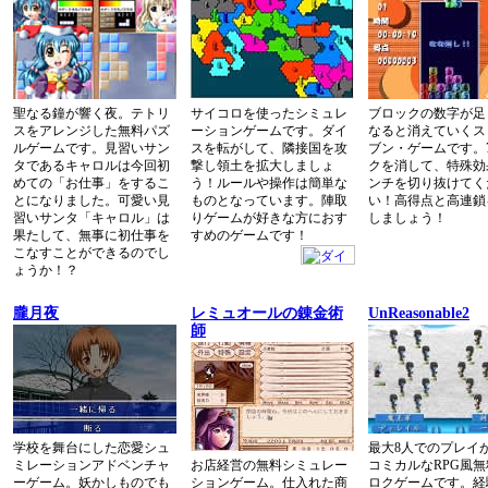
聖なる鐘が響く夜。テトリ
サイコロを使ったシミュレ
ブロックの数字が足
スをアレンジした無料パズ
ーションゲームです。ダイ
なると消えていくス
ルゲームです。見習いサン
スを転がして、隣接国を攻
ブン・ゲームです。
タであるキャロルは今回初
撃し領土を拡大しましょ
クを消して、特殊効
めての「お仕事」をするこ
う！ルールや操作は簡単な
ンチを切り抜けてく
とになりました。可愛い見
ものとなっています。陣取
い！高得点と高連鎖
習いサンタ「キャロル」は
りゲームが好きな方におす
しましょう！
果たして、無事に初仕事を
すめのゲームです！
こなすことができるのでし
ょうか！？
朧月夜
レミュオールの錬金術
UnReasonable2
師
学校を舞台にした恋愛シュ
最大8人でのプレイ
ミレーションアドベンチャ
お店経営の無料シミュレー
コミカルなRPG風
ーゲーム。妖かしものでも
ションゲーム。仕入れた商
ロクゲームです。経