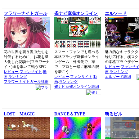
フラワーナイトガール
雀ナビ麻雀オンライン
エルソード
花の世界を襲う害虫たちを
スマートフォンでも遊べる
魅力的なキャラクタ
討伐するために、お花を擬
本格ブラウザ麻雀オンライ
繰り広げる、横スク
人化した花騎士(フラワーナ
ンゲーム！外出先で、家
の本格ブラウザゲー
イト)達を率いて戦うRPG
で、プロと一緒に麻雀の腕
レビュー
:
ファンサ
レビュー
:
ファンサイト
:
動
を磨こう！
画
:
ランキング
画
:
ランキング
レビュー
:
ファンサイト
:
動
エルソード詳細
フラワーナイトガール詳細
画
:
ランキング
雀ナビ麻雀オンライン詳細
LOST MAGIC
DANCE＆TYPE
斬るビル