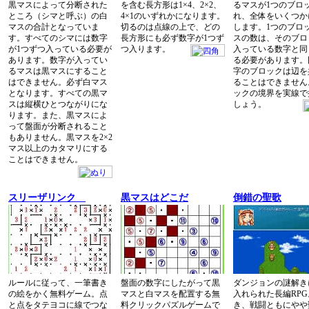
黒マスによって分断された
を含む長方形は1×4、2×2、
るマスが1つのブロ
ところ（シマと呼ぶ）の白
4×1のいずれかになります。
れ、全体をいくつか
マスの合計となっていま
切るのは点線の上で、どの
します。1つのブロ
す。すべてのシマには数字
長方形にも必ず数字が1つず
スの数は、そのブロ
が1つずつ入っている必要が
つ入ります。
入っている数字と同
あります。数字が入ってい
る必要があります。
るマスは黒マスにすること
字のブロックは辺を
はできません。必ず白マス
ることはできません
となります。すべての黒マ
ックの境界を実線で
スは縦横ひとつながりにな
しょう。
ります。また、黒マスによ
って盤面が分断されること
もありません。黒マスを2×2
マス以上のカタマリにする
ことはできません。
スリーザリンク
黒マスはどこだ
倒錯の聖歌
ルールに従って、一筆書き
盤面の数字にしたがって黒
ダンジョンの謎解き
の絵をかく無料ゲーム。点
マスと白マスを配置する無
入れられた長編RP
と点をタテヨコに線でつな
料クリックパズルゲームで
き、戦闘ともにやや