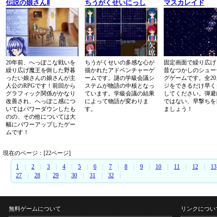
伝説の娘さんⅡ
ちうがくせいにっし
マスカレイド
20年前、へっぽこな戦いを
ちうがくせいの多感な心が
固定画面で繰り広げ
繰り広げ魔王を倒した野暮
描かれたアドベンチャーゲ
昔なつかしのシュー
ったい娘さんの娘さんが主
ームです。謎の学級会議シ
グゲームです。全2
人公のRPGです！前回から
ステムが物語の中核となっ
ジをできるだけ早く
グラフィック関係がかなり
ています。学級会議の結果
してください。弾避
改善され、へっぽこ感につ
によって物語が変わりま
ではない、早撃ちを
いてはパワーダウンしたも
す。
ましょう！
のの、その他については大
幅にパワーアップしたゲー
ムです！
現在のページ：[22ページ]
1
|
2
|
3
|
4
|
5
|
6
|
7
|
8
|
9
|
10
|
11
|
12
|
13
27
|
28
|
29
|
30
|
31
|
32
|
無料ゲームについて
リンクについ