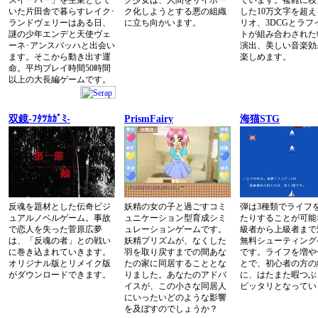
スイーパー」を生業として
ク少女は、人間をサイボー
ています。複雑に枝
いた片田舎で暮らすレイク･
ク化しようとする悪の組織
した10万文字を超
ランドヴェリーはある日、
に立ち向かいます。
リオ、3DCGとラフ
謎の少年エンデと天使ヴェ
トが組み合わされた
ーネ･アンスバッハと出会い
演出、美しい音楽効
ます。そこから動き出す運
楽しめます。
命。平均プレイ時間50時間
以上の大長編ゲームです。
双鏡-ﾌﾀﾂｶｶﾞﾐ-
PrismFairy
海猫STG
反魂を題材とした伝奇ビジ
妖精の女の子と過ごすコミ
弾は3種類でライフ
ュアルノベルゲーム。事故
ュニケーション型育成シミ
たりすることが可能
で恋人を失った菅原広夢
ュレーションゲームです。
級者から上級者まで
は、「反魂の者」との戦い
妖精プリズムが、なくした
無料シューティング
に巻き込まれていきます。
羽を取り戻すまでの間あな
です。ライフを増や
オリジナル版とリメイク版
たの家に同居することとな
とで、初心者の方の
がダウンロードできます。
りました。あなたのアドバ
に、はたまた暇つぶ
イスが、この小さな同居人
ピッタリとなってい
にいったいどのような影響
を及ぼすのでしょうか？