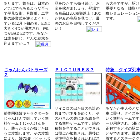
あります。舞台は、日本の
品をひたすら売り続け、お
も大事ですが、駆け
どこにでもあるような至っ
金を稼ぎましょう。登場す
重要となる、陣取り
て平凡な街、月影町。二学
る商品は200種類以上！あな
略シミュレーション
期の終業式を迎えようとし
た好みの商品を見つけ、最
です。
ている12月下旬の頃。EDは
強のお店を目指してくださ
大きく4つが用意され、内1
い！
つがBAD EDです。あなた
は誰を信じ、どんな結末を
迎えますか…？
じゃんけんバトラーズ
ＰＩＣＴＵＲＥＳ？
特急 クイズ列
２
サイコロの出た目の合計の
あなたが主人公とな
前作同様敵キャラクターを
数までパネルをめくり、そ
車に乗り、クイズを
じゃんけんで倒していく無
のパネルの裏にある絵を当
いく無料ゲームです
料ゲーム！じゃんけんを
てる無料ゲームです。絵の
ージ用意され、5択
し、勝ったほうが負けたほ
種類を当てることができれ
正解すると次の駅に
うに攻撃します。その攻撃
ば得点が加算され、最後に
とができます。最終
により、敵のHP（ヒットポ
基準得点を超えれいればス
着するとステージク