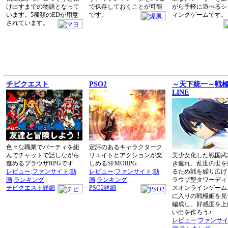
け出すまでの物語となって
で保存しておくことが可能
がら手軽に遊べるシ
います。5種類のEDが用意
です。
ィングゲームです。
されています。
チビクエスト
PSO2
～天下統一～戦極
LINE
色々な職業でパーティを組
定評のあるキャラクターク
んでチャットで話しながら
リエイトとアクションが楽
美少女化した戦国武
進めるブラウザRPGです
しめるSFMORPG
き連れ、乱世の世を
レビュー
:
ファンサイト
:
動
レビュー
:
ファンサイト
:
動
るため戦を繰り広げ
画
:
ランキング
画
:
ランキング
ラウザ型タワーディ
チビクエスト詳細
PSO2詳細
スオンラインゲーム
に入りの戦極姫を見
編成し、好感度を上
い出を作ろう♪
レビュー
:
ファンサ