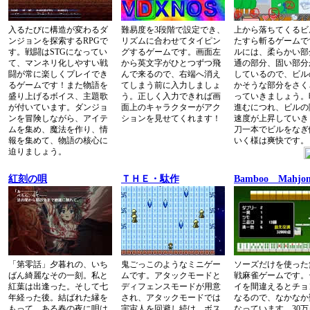
入るたびに構造が変わるダ
難易度を3段階で設定でき、
上から落ちてくるビ
ンジョンを探索するRPGで
リズムに合わせてタイピン
たすら斬るゲームで
す。戦闘はSTGになってい
グするゲームです。画面左
ルには、柔らかい部
て、マンネリ化しやすい戦
から英文字がひとつずつ飛
通の部分、固い部分
闘が常に楽しくプレイでき
んで来るので、右端へ消え
しているので、ビル
るゲームです！また物語を
てしまう前に入力しましょ
かそうな部分をさく
盛り上げるボイス、主題歌
う。正しく入力できれば画
っていきましょう。
が付いています。ダンジョ
面上のキャラクターがアク
進むにつれ、ビルの
ンを冒険しながら、アイテ
ションを見せてくれます！
速度が上昇していき
ムを集め、魔法を作り、情
刀一本でビルをなぎ
報を集めて、物語の核心に
いく様は爽快です。
迫りましょう。
紅刻の唄
ＴＨＥ・駄作
Bamboo Mahjo
「第零話」夕暮れの、いち
鬼ごっこのようなミニゲー
ソーズだけを使った
ばん綺麗なその一刻。私と
ムです。アタックモードと
戦麻雀ゲームです。
紅葉は出逢った。そして七
ディフェンスモードが用意
イを間違えるとチョ
年経った後。結ばれた縁を
され、アタックモードでは
なるので、なかなか
もって、ある春の夜に唄は
宇宙人を回避し続け、ボス
なっています。30