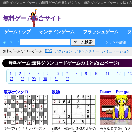
無料ダウンロードゲームの無料ゲームが盛りだくさん！無料ダウンロードゲームを探す
無料ゲーム総合サイト
ゲームトップ
オンラインゲーム
フラッシュゲーム
ダ
ジャンル詳細
キーワード
RPG
無料ゲーム/フリーゲーム
アクション
アドベンチャー
シミュレーション
無料ゲーム:無料ダウンロードゲームのまとめ[22ページ]
1
|
2
|
3
|
4
|
5
|
6
|
7
|
8
|
9
|
10
|
11
|
12
|
13
27
|
28
|
29
|
30
|
31
|
32
|
漢字ナンクロ
数独
Dream Bringe
漢字で行う「ナンバーズク
縦9列、横9列、3×3の太字の
あらゆる夢をかなえ