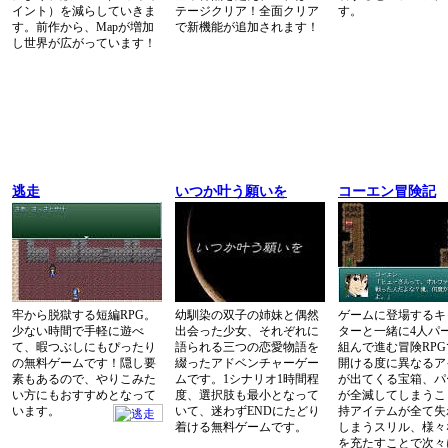
イント）を減らしていきま
テージクリア！全面クリア
す。
す。前作から、Mapが増加
で新機能が追加されます！
し世界が広がっています！
逃走
いつか叶う願いを
コーエン冒険記
牢から脱獄する短編RPG。
幼馴染の双子の姉妹と偶然
ゲームに登場するキ
少ない時間で手軽に遊べ
出会った少女、それぞれに
ターと一緒に4人パ
て、暇つぶしにもぴったり
語られる三つの恋愛物語を
組んで進む冒険RP
の無料ゲームです！隠し要
綴ったアドベンチャーゲー
開ける度に異なるア
素もあるので、やりこみた
ムです。1シナリオ1時間程
が出てくる宝箱、パ
い方にもおすすめとなって
度、選択肢も最小となって
が全滅してしまうこ
います。
いて、迷わずENDにたどり
持アイテムが全て失
着ける無料ゲームです。
しまうスリル、様々
を充たすことで次々