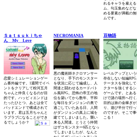
れるキャラを雇える
ム、勾玉集めなどな
める要素が満載の無
ムです。
Ｓａｔｓｕｋｉちゃ
NECROMANIA
豆物語
ん My Love
悪の魔術師ネクロマンサー
レベルアップという
恋愛シミュレーションゲー
となり、手下のモンスター
存在しない短編RP
ム番外編です。1週間でイベ
を状況に応じて編成し、人
テータスを強化して
ントをクリアして粉河五月
間達と闘わせるカードバト
クターを強くするシ
ちゃんと仲良くなるのが目
ル風RPG。恐怖の帝王の地
ゲームです。とある
的です。ハッピィエンドは
位を築いてから数年、平和
けで謎の場所へ行く
たったひとつ、あとは全て
な毎日をダンジョンの奥で
目的は旅の金稼ぎが
バッドエンドで構成されて
過ごしていたある日、人間
り、遊び半分で行っ
います。君は五月ちゃんと
がダンジョンの真上に城を
のですが。そこで事
ラブラブになることができ
建ててしまいました。襲い
こる！
るでしょうか？
来る人間達。とうとう仲間
はザコモンスター6匹となっ
てしまいましたが、なんと