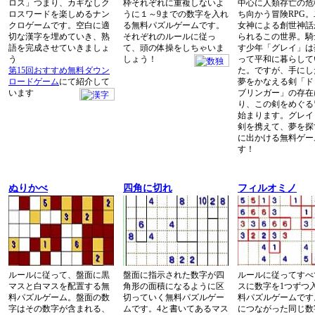
ロス」つまり、カギなしク
枠それぞれに重複しないよ
中心に人類存亡の危
ロスワードを楽しめるナン
うに１～9までの数字を入れ
ち向かう冒険RPG
クロゲームです。空白に適
る無料パズルゲームです。
女神による創世神話
切な漢字を埋めていき、熟
それぞれのルールに従っ
られるこの世界。騎
語を完成させていきましょ
て、頭の体操をしちゃいま
す少年「グレイ」は
う
しょう！
って平和に暮らして
第15回おすすめ無料ダウン
た。ですが、手にし
ロードゲーム
にて紹介して
夢をかなえる剣「ド
います
ブリンガー」の存在
り、この剣をめぐる
始まります。グレイ
剣を携えて、夢を探
に出かける無料ゲー
す！
ぬりかべ
四角に切れ
フィルオミノ
ルールに従って、盤面に黒
盤面に指示された数字が四
ルールに従ってすべ
マスと白マスを配置する無
角形の面積になるように区
スに数字を1つずつ
料パズルゲーム。盤面の数
切っていく無料パズルゲー
料パズルゲームです
字はその数字が含まれる、
ムです。4と書いてあるマス
につながった同じ数