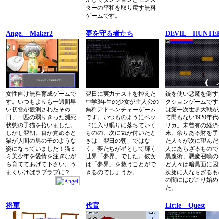
かしてダンジョンとモンス
ターの平和を取り戻す無料
ゲームです。
Angel Maker2
夢を守る者たち
DEVIL HUNTE
女性向け無料育成ゲームで
翌日に実力テストを控えた
銃を使い悪魔を倒す
す。いつもよりも一週間早
中学3年生の少女が主人公の
クションゲームです
い初雪が観測されたその
無料アドベンチャーゲーム
は第一次世界大戦が
日、一匹の弱りきった瀕死
です。いつものようにベッ
て間もない1920年
状態の子猫を拾いました。
ドに入り眠りに落ちていく
リカ。未曾有の経済
しかし翌朝、目が覚めると
ものの、次に気が付いたと
末、余りある財を手
猫が人間の男の子のような
きは「翌日の朝」ではな
た人々が次に望んだ
姿になっていました！猫ミ
く、夢たちが星として輝く
人にあらざるもので
ミ美少年を愛情を注ぎなが
世界「夢界」でした。彼女
黒魔術、悪魔召喚の
ら育ててあげて下さい。う
は「夢界」を救うことがで
ど人々は暗黒面に囚
まくいけばラブラブに？
きるのでしょうか。
次第に人ならざるも
の闇にはびこり始め
た。
将軍
代官
Little Quest