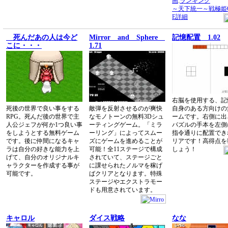
画
:
ランキング
～天下統一～戦極姫O
E詳細
死んだあの人は今ど
Mirror and Sphere
記憶配置 1.02
こに・・・
1.71
右脳を使用する、記
死後の世界で良い事をする
敵弾を反射させるのが爽快
自身のある方向けの
RPG。死んだ後の世界で主
なモノトーンの無料3Dシュ
ームです。右側に出
人公ジェフが何か1つ良い事
ーティングゲーム。「ミラ
パズルの手本を左側
をしようとする無料ゲーム
ーリング」によってスムー
指令通りに配置でき
です。後に仲間になるキャ
ズにゲームを進めることが
リアです！高得点を
ラは自分の好きな能力を上
可能！全11ステージで構成
しょう！
げて、自分のオリジナルキ
されていて、ステージごと
ャラクターを作成する事が
に課せられたノルマを稼げ
可能です。
ばクリアとなります。特殊
ステージやエクストラモー
ドも用意されています。
キャロル
ダイス戦略
なな