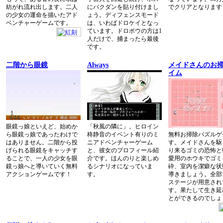
紡がれ流れ出します。二人
にバクダンを貼り付けまし
でクリアとなります
の少女の運命を描いたアド
ょう。ディフェンスモード
ベンチャーゲームです。
は、いわばドロケイとなっ
ています。ドロボウの方は1
人だけで、捕まったら最後
です。
二階から眼鏡
Always
メイドさんのお
イム
眼鏡っ娘といえど、始めか
「秋風の隣に」。ヒロイン
ら眼鏡っ娘であったわけで
柊静音のイベント有りのミ
無料お掃除パズルゲ
はありません。二階から投
ニアドベンチャーゲーム
す。メイドさんを駆
げられる眼鏡をキャッチす
と、彼女のプロフィール紹
り来るゴミの恐怖と
ることで、一人の少女を眼
介です。ほんのりと楽しめ
愛用のホウキでゴミ
鏡っ娘へと導いていく無料
るシナリオになっていま
砕、室内を潔癖な状
アクションゲームです！
す。
導きましょう。全部
ステージが用意され
す。果たして生き延
とができるのでしょ