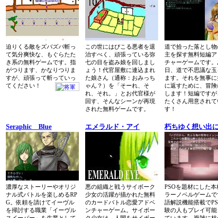
迫りくる敵をズバズバ斬っ
この世にはびこる悪者を退
道で拾った落とし物
て気分爽快な、もぐらたた
治すべく、頑張っている弥
主を探す無料短編ア
き系の無料ゲームです。指
七の目を盗み娘を回しまし
チャーゲームです。
がつります、かなりつりま
ょう！代官屋敷に連込まれ
日、道で不思議な玉
すが、頑張って斬っていっ
た娘さん（通称：おみっち
ます。それを無事に
てください！
ゃん？）を「そーれ、そ
に返すために、冒険
れ、それ。」とお代官様が
します！短編ですが
回す、そんなシーンが再現
たくさん用意されて
された無料ゲームです。
す！
Seraphic Blue
エメラルド・アイ
朽ちゆく想い出
濃厚なストーリーやオリジ
悪の組織と戦うサイボーク
PSOを題材にした本
ナル式バトルを楽しめるRP
少女の活躍が描かれた無料
ラーノベルゲームで
G。依頼を請けてイーヴル
のカードバトル恋愛アドベ
語解説機能搭載でPS
を掃討する職業「イーヴル
ンチャーゲーム。サイボー
験の人もプレイ可能