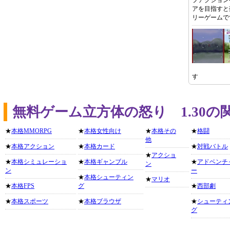
プアクション
アを目指すと
リーゲームで
す
無料ゲーム立方体の怒り 1.30
★
本格MMORPG
★
本格女性向け
★
本格その
★
格闘
他
★
本格アクション
★
本格カード
★
対戦バトル
★
アクショ
★
本格シミュレーショ
★
本格ギャンブル
★
アドベンチ
ン
ン
ー
★
本格シューティン
★
マリオ
★
本格FPS
グ
★
西部劇
★
本格スポーツ
★
本格ブラウザ
★
シューティ
グ