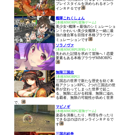
プレイスタイルを決められるオンラ
インＲＰＧです
艦隊これくしょん
[本格MMORPG冒険ゲーム]
美少女×艦隊＝最強のシミュレーショ
ン！かわいい美少女艦隊と一緒に最
強の連合軍を目指す本格ブラウザシ
ミュレーションです
ソラノヴァ
[本格MMORPG対戦バトル]
失われた記憶を求めて冒険へ！恋愛
要素もある本格ブラウザMMORPG
無限三国志
[本格MMORPG]
三国志の世界で新たな歴史を紡ぐ本
格アクションRPG。2つの三国志の世
界が交わってしまった世界で起こ
る、無限に広がる戦場、無限に溢れ
る覇者、無限の可能性が犇めく世界
で、
マビノギ
[本格MMORPG冒険ゲーム]
楽器を演奏したり、料理を作ったり
できるほのぼのオンラインＲＰＧで
す
三国志絵巻