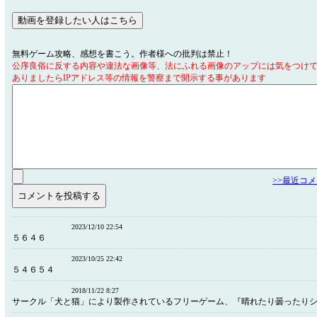
無料ゲーム攻略、感想を書こう。作者様への批判は禁止！
公序良俗に反する内容や違法な画像等、法にふれる画像のアップには気をつけ
ありましたらIPアドレス等の情報を警察まで開示する事があります
>>最近コ
2023/12/10 22:54
５６４６
2023/10/25 22:42
５４６５４
2018/11/22 8:27
サークル「犬と猫」により製作されているフリーゲーム、『晴れたり曇ったりシ