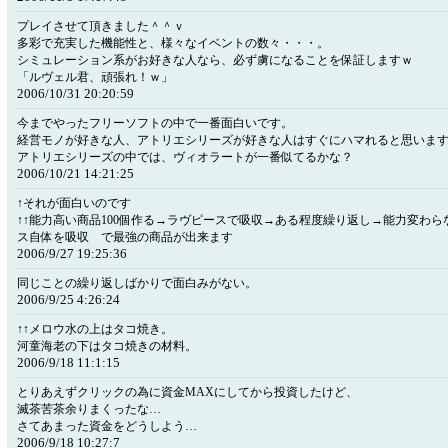
プレイさせて頂きました＾＾ｖ
多彩で充実した機能性と、様々なイベントの数々・・・。
シミュレーション系がお好きな人なら、必ず虜になることを保証しますｗ
「ルヴェル君、頑張れ！ｗ」
2006/10/31 20:20:59
今までやったフリーソフトの中で一番面白いです。
経営モノが好きな人、アトリエシリーズが好きな人はすぐにハマれると思いま
アトリエシリーズの中では、ヴィオラートが一番似てるかな？
2006/10/21 14:21:25
↑それが面白いのです
↑↑能力高い商品100個作る→ラヴピースで吸収→ある程度繰り返し→能力変わ
ス自体を吸収 で最強の商品が出来ます
2006/9/27 19:25:36
同じことの繰り返しばかりで面白みがない。
2006/9/25 4:26:24
↑↑メロウ水の上はタコ焼き。
河童海老の下はタコ焼きの材料。
2006/9/18 11:1:15
とりあえずクリックの為に資金MAXにしてから投資したけど、
滅茶苦茶余りまくったな…
さてあまった資金をどうしよう…
2006/9/18 10:27:7