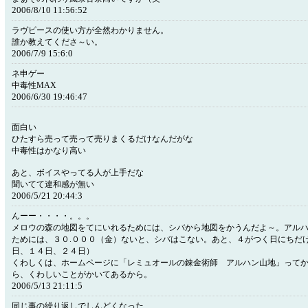
2006/8/10 11:56:52
ラヴピースの使い方が全然わかりません。
誰か教えてくださ～い。
2006/7/9 15:6:0
ネ申ゲー
中毒性MAX
2006/6/30 19:46:47
面白い
ひたすら売って売って売りまくるだけなんだがな
中毒性はかなり高い
あと、ボイスやってる人が上手だな
聞いてて違和感が無い
2006/5/21 20:44:3
んーー・・・・。。。
メロウの森の地図をてにいれるためには、シバから地図をかうんだよ～。アル
ためには、３０.０００（金）ないと、シバはこない。あと、４がつく日にちだ
日、１４日、２４日）
くわしくは、ホームページに「レミュオールの錬金術師 アルハン山地」って
ら、くわしいことがかいてあるから。
2006/5/13 21:11:5
同じ事の繰り返しでしんどくなった