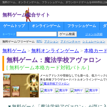
無料ゲーム、オンラインゲーム、フラッシュゲーム、ダウンロードゲームを6000件以上
無料ゲーム総合サイト
ゲームトップ
オンラインゲーム
フラッシュゲーム
ダ
ジャンル詳細
キーワード
RPG
無料ゲーム/フリーゲーム
アクション
アドベンチャー
シミュレーション
無料ゲーム
>
無料オンラインゲーム
>
本格カー
無料ゲーム：魔法学校アヴァロン
[ 無料ゲーム本格カード対戦バトル ]
メールアドレスや登録なしでも遊べる、低スペック
来る本格ブラウザカードバトルオンラインゲームで
▼無料ゲーム「魔法学校アヴァロン」が気に