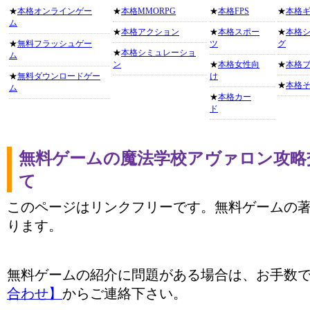
★
本格オンラインゲー
★
本格MMORPG
★
本格FPS
★
本格
ム
★
本格アクション
★
本格スポー
★
本格
★
無料フラッシュゲー
ツ
グ
★
本格シミュレーショ
ム
ン
★
本格女性向
★
本格
★
無料ダウンロードゲー
け
★
本格
ム
★
本格カー
ド
無料ゲームの魔法学校アヴァロン攻略
て
このページはリンクフリーです。無料ゲームの
ります。
無料ゲームの紹介に問題がある場合は、お手数
合わせ】
からご連絡下さい。