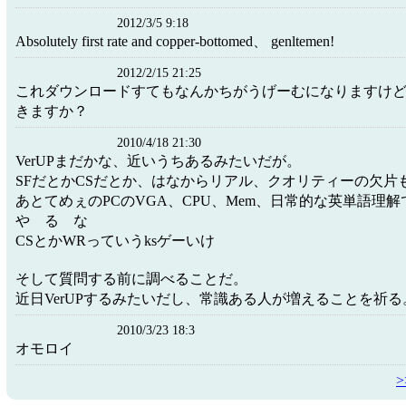
2012/3/5 9:18
Absolutely first rate and copper-bottomed、 genltemen!
2012/2/15 21:25
これダウンロードすてもなんかちがうげーむになりますけ
きますか？
2010/4/18 21:30
VerUPまだかな、近いうちあるみたいだが。
SFだとかCSだとか、はなからリアル、クオリティーの欠片
あとてめぇのPCのVGA、CPU、Mem、日常的な英単語理
や る な
CSとかWRっていうksゲーいけ
そして質問する前に調べることだ。
近日VerUPするみたいだし、常識ある人が増えることを祈る
2010/3/23 18:3
オモロイ