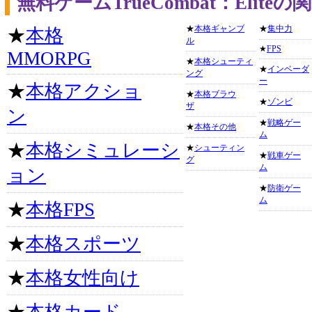
無料ゲームTrueCombat：Elit
★
本格ギャンブ
★
集中力
★
本格
ル
★
FPS
MMORPG
★
本格シューティ
★
インベーダ
ング
ー
★
本格アクショ
★
本格ブラウ
★
ゾンビ
ザ
ン
★
戦略ゲー
★
本格その他
ム
★
本格シミュレーシ
★
シューティン
★
戦車ゲー
グ
ム
ョン
★
防衛ゲー
ム
★
本格FPS
★
本格スポーツ
★
本格女性向け