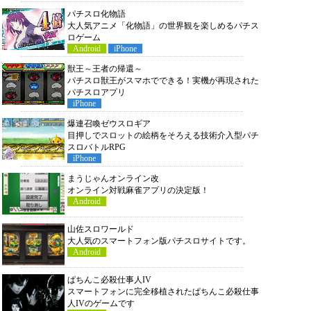
パチスロ化物語
大人気アニメ「化物語」の世界観を楽しめるパチス
ロゲーム
Android
iPhone
獣王～王者の帰還～
パチスロ獣王がスマホでできる！実機が再現された
パチスロアプリ
iPhone
爆連召喚ゼウスロギア
目押しでスロットの絵柄をそろえる技術介入型パチ
スロバトルRPG
iPhone
まうじゃんオンライン改
オンライン対戦麻雀アプリの決定版！
Android
山佐スロワールド
大人気のスマートフォン版パチスロサイトです。
Android
ぱちんこ必殺仕事人IV
スマートフォンに完全移植されたぱちんこ必殺仕事
人IVのゲームです