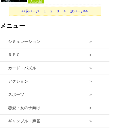
Android
<<前ページ
1
2
3
4
次ページ>>
メニュー
シミュレーション ＞
ＲＰＧ ＞
カード・パズル ＞
アクション ＞
スポーツ ＞
恋愛・女の子向け ＞
ギャンブル・麻雀 ＞