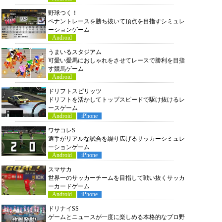
野球つく！
ペナントレースを勝ち抜いて頂点を目指すシミュレ
ーションゲーム
Android
うまいるスタジアム
可愛い愛馬におしゃれをさせてレースで勝利を目指
す競馬ゲーム
Android
ドリフトスピリッツ
ドリフトを活かしてトップスピードで駆け抜けるレ
ースゲーム
Android
iPhone
ワサコレS
選手がリアルな試合を繰り広げるサッカーシミュレ
ーションゲーム
Android
iPhone
スマサカ
世界一のサッカーチームを目指して戦い抜くサッカ
ーカードゲーム
Android
iPhone
ドリナイSS
ゲームとニュースが一度に楽しめる本格的なプロ野