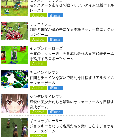
モンスターダッシュ
モンスターを走らせて戦うリアルタイム頭脳バトル
レース！
Android
iPhone
サカつくシュート！
戦略と采配が決め手になる本格サッカー育成アクシ
ョンゲーム
Android
iPhone
イレブンヒーローズ
実在のサッカー選手を育成し最強の日本代表チーム
を指揮するスポーツゲーム
Android
チェインイレブン
仲間とチェインを繋いで勝利を目指すリアルタイム
サッカーゲーム
Android
iPhone
シンデレライレブン
可愛い美少女たちと最強のサッカーチームを目指す
育成ゲーム
Android
iPhone
ギャロップレーサー
ジョッキーとなって名馬たちを乗りこなすジョッキ
ーレースゲーム
Android