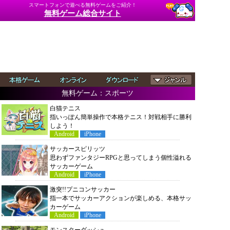
スマートフォンで遊べる無料ゲームをご紹介！
無料ゲーム総合サイト
無料ゲーム：スポーツ
白猫テニス
指いっぽん簡単操作で本格テニス！対戦相手に勝利
しよう！
Android
iPhone
サッカースピリッツ
思わずファンタジーRPGと思ってしまう個性溢れる
サッカーゲーム
Android
iPhone
激突!!プニコンサッカー
指一本でサッカーアクションが楽しめる、本格サッ
カーゲーム
Android
iPhone