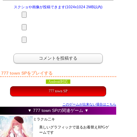
スクショや画像が投稿できます(1024x1024 2MB以内)
777 town SPをプレイする
Android対応
777 town SP
このゲームが出来ない場合はこちら
▼ 777 town SPの関連ゲーム ▼
ミラクル二キ
美しいグラフィックで送るお着替えRPGゲ
ームです