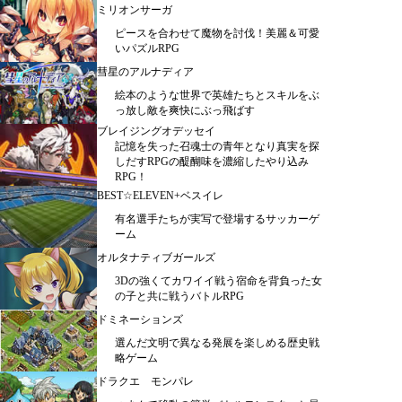
ミリオンサーガ
ピースを合わせて魔物を討伐！美麗＆可愛
いパズルRPG
彗星のアルナディア
絵本のような世界で英雄たちとスキルをぶ
っ放し敵を爽快にぶっ飛ばす
ブレイジングオデッセイ
記憶を失った召魂士の青年となり真実を探
しだすRPGの醍醐味を濃縮したやり込み
RPG！
BEST☆ELEVEN+ベスイレ
有名選手たちが実写で登場するサッカーゲ
ーム
オルタナティブガールズ
3Dの強くてカワイイ戦う宿命を背負った女
の子と共に戦うバトルRPG
ドミネーションズ
選んだ文明で異なる発展を楽しめる歴史戦
略ゲーム
ドラクエ モンパレ