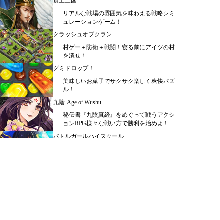
頂上三国
リアルな戦場の雰囲気を味わえる戦略シミ
ュレーションゲーム！
クラッシュオブクラン
村ゲー＋防衛＋戦闘！寝る前にアイツの村
を潰せ！
グミドロップ！
美味しいお菓子でサクサク楽しく爽快パズ
ル！
九陰-Age of Wushu-
秘伝書『九陰真経』をめぐって戦うアクシ
ョンRPG様々な戦い方で勝利を治めよ！
バトルガールハイスクール
指一本で爽快アクションが楽しめる学園ア
クションRPG
メニュー
シミュレーション ＞