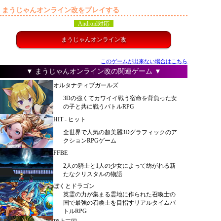
まうじゃんオンライン改をプレイする
Android対応
まうじゃんオンライン改
このゲームが出来ない場合はこちら
▼ まうじゃんオンライン改の関連ゲーム ▼
オルタナティブガールズ
3Dの強くてカワイイ戦う宿命を背負った女
の子と共に戦うバトルRPG
HIT - ヒット
全世界で人気の超美麗3Dグラフィックのア
クションRPGゲーム
FFBE
2人の騎士と1人の少女によって紡がれる新
たなクリスタルの物語
ぼくとドラゴン
英霊の力が集まる霊地に作られた召喚士の
国で最強の召喚士を目指すリアルタイムバ
トルRPG