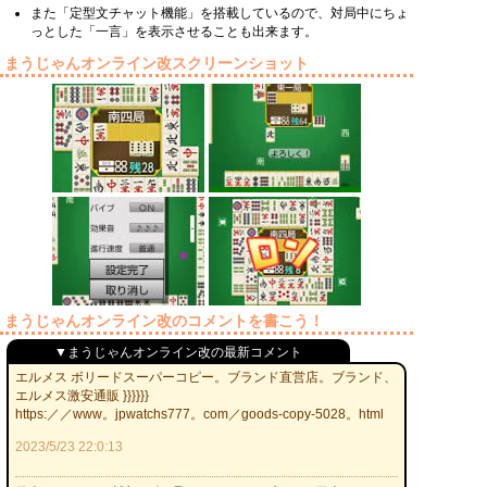
また「定型文チャット機能」を搭載しているので、対局中にちょ
っとした「一言」を表示させることも出来ます。
まうじゃんオンライン改スクリーンショット
まうじゃんオンライン改のコメントを書こう！
▼まうじゃんオンライン改の最新コメント
エルメス ボリードスーパーコピー。ブランド直営店。ブランド、
エルメス激安通販 }}}}}}
https:／／www。jpwatchs777。com／goods-copy-5028。html
2023/5/23 22:0:13