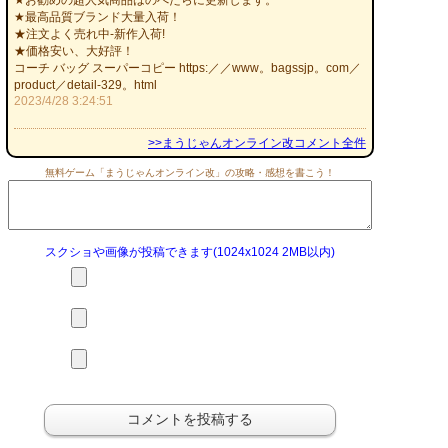
★お勧めの超人気商品はのべたらに更新します。
★最高品質ブランド大量入荷！
★注文よく売れ中-新作入荷!
★価格安い、大好評！
コーチ バッグ スーパーコピー https:／／www。bagssjp。com／
product／detail-329。html
2023/4/28 3:24:51
>>まうじゃんオンライン改コメント全件
無料ゲーム「まうじゃんオンライン改」の攻略・感想を書こう！
スクショや画像が投稿できます(1024x1024 2MB以内)