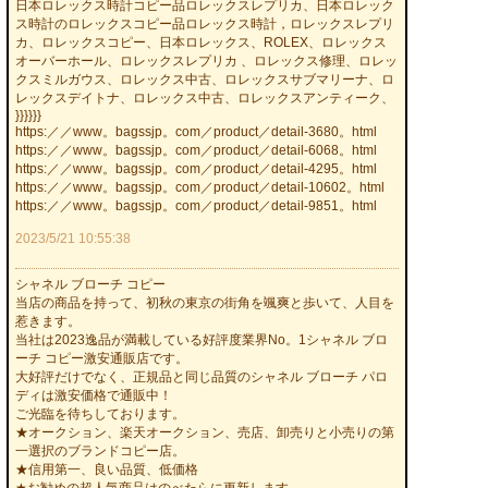
日本ロレックス時計コピー品ロレックスレプリカ、日本ロレック
ス時計のロレックスコピー品ロレックス時計，ロレックスレプリ
カ、ロレックスコピー、日本ロレックス、ROLEX、ロレックス
オーバーホール、ロレックスレプリカ 、ロレックス修理、ロレッ
クスミルガウス、ロレックス中古、ロレックスサブマリーナ、ロ
レックスデイトナ、ロレックス中古、ロレックスアンティーク、
}}}}}}
https:／／www。bagssjp。com／product／detail-3680。html
https:／／www。bagssjp。com／product／detail-6068。html
https:／／www。bagssjp。com／product／detail-4295。html
https:／／www。bagssjp。com／product／detail-10602。html
https:／／www。bagssjp。com／product／detail-9851。html
2023/5/21 10:55:38
シャネル ブローチ コピー
当店の商品を持って、初秋の東京の街角を颯爽と歩いて、人目を
惹きます。
当社は2023逸品が満載している好評度業界No。1シャネル ブロ
ーチ コピー激安通販店です。
大好評だけでなく、正規品と同じ品質のシャネル ブローチ パロ
ディは激安価格で通販中！
ご光臨を待ちしております。
★オークション、楽天オークション、売店、卸売りと小売りの第
一選択のブランドコピー店。
★信用第一、良い品質、低価格