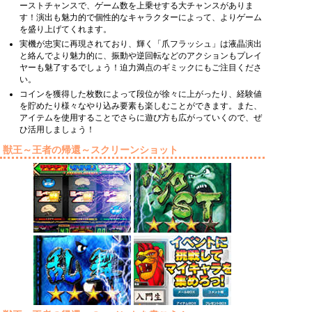
ーストチャンスで、ゲーム数を上乗せする大チャンスがありま
す！演出も魅力的で個性的なキャラクターによって、よりゲーム
を盛り上げてくれます。
実機が忠実に再現されており、輝く「爪フラッシュ」は液晶演出
と絡んでより魅力的に、振動や逆回転などのアクションもプレイ
ヤーも魅了するでしょう！迫力満点のギミックにもご注目くださ
い。
コインを獲得した枚数によって段位が徐々に上がったり、経験値
を貯めたり様々なやり込み要素も楽しむことができます。また、
アイテムを使用することでさらに遊び方も広がっていくので、ぜ
ひ活用しましょう！
獣王～王者の帰還～スクリーンショット