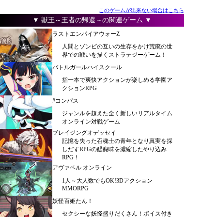
このゲームが出来ない場合はこちら
▼ 獣王～王者の帰還～の関連ゲーム ▼
ラストエンパイアウォーZ
人間とゾンビの互いの生存をかけ荒廃の世
界での戦いを描くストラテジーゲーム！
バトルガールハイスクール
指一本で爽快アクションが楽しめる学園ア
クションRPG
#コンパス
ジャンルを超えた全く新しいリアルタイム
オンライン対戦ゲーム
ブレイジングオデッセイ
記憶を失った召魂士の青年となり真実を探
しだすRPGの醍醐味を濃縮したやり込み
RPG！
アヴァベル オンライン
1人～大人数でもOK!3Dアクション
MMORPG
妖怪百姫たん！
セクシーな妖怪盛りだくさん！ボイス付き