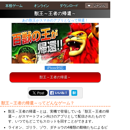
獣王～王者の帰還～
あの獣王がスマホのアプリとなって帰還！
iPhone対応
獣王～王者の帰還～
獣王～王者の帰還～ってどんなゲーム？
獣王～王者の帰還～とは、実機で登場している「獣王～王者の帰
還～」がスマートフォン向けのアプリとして配信されたもので
す、いつでもどこでもスロットを回すことができます。
ライオン、ゴリラ、ゾウ、ダチョウの4種類の動物たちによるビ