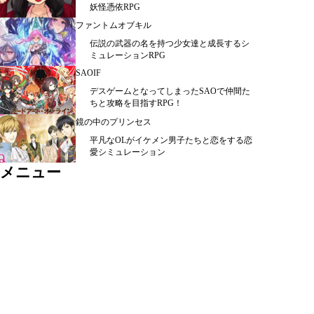
妖怪憑依RPG
ファントムオブキル
伝説の武器の名を持つ少女達と成長するシ
ミュレーションRPG
SAOIF
デスゲームとなってしまったSAOで仲間た
ちと攻略を目指すRPG！
鏡の中のプリンセス
平凡なOLがイケメン男子たちと恋をする恋
愛シミュレーション
メニュー
シミュレーション ＞
ＲＰＧ ＞
カード・パズル ＞
アクション ＞