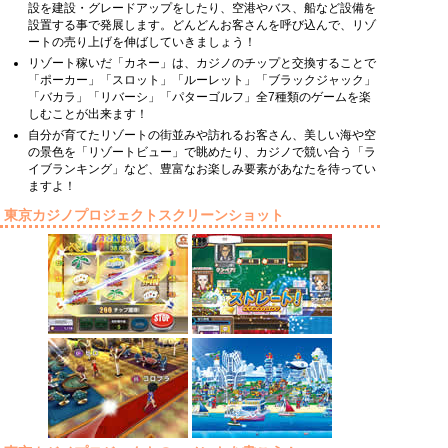
設を建設・グレードアップをしたり、空港やバス、船など設備を
設置する事で発展します。どんどんお客さんを呼び込んで、リゾ
ートの売り上げを伸ばしていきましょう！
リゾート稼いだ「カネー」は、カジノのチップと交換することで
「ポーカー」「スロット」「ルーレット」「ブラックジャック」
「バカラ」「リバーシ」「パターゴルフ」全7種類のゲームを楽
しむことが出来ます！
自分が育てたリゾートの街並みや訪れるお客さん、美しい海や空
の景色を「リゾートビュー」で眺めたり、カジノで競い合う「ラ
イブランキング」など、豊富なお楽しみ要素があなたを待ってい
ますよ！
東京カジノプロジェクトスクリーンショット