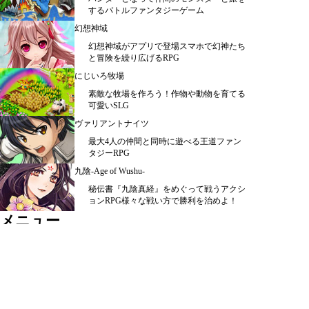
するバトルファンタジーゲーム
幻想神域
幻想神域がアプリで登場スマホで幻神たち
と冒険を繰り広げるRPG
にじいろ牧場
素敵な牧場を作ろう！作物や動物を育てる
可愛いSLG
ヴァリアントナイツ
最大4人の仲間と同時に遊べる王道ファン
タジーRPG
九陰-Age of Wushu-
秘伝書『九陰真経』をめぐって戦うアクシ
ョンRPG様々な戦い方で勝利を治めよ！
メニュー
シミュレーション ＞
ＲＰＧ ＞