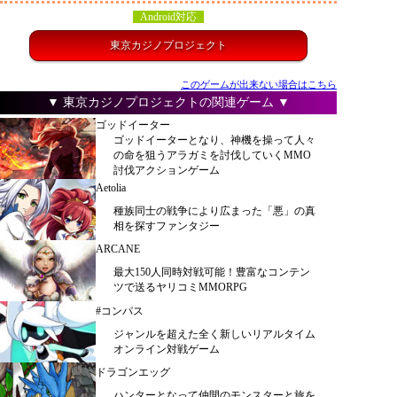
Android対応
東京カジノプロジェクト
このゲームが出来ない場合はこちら
▼ 東京カジノプロジェクトの関連ゲーム ▼
ゴッドイーター
ゴッドイーターとなり、神機を操って人々
の命を狙うアラガミを討伐していくMMO
討伐アクションゲーム
Aetolia
種族同士の戦争により広まった「悪」の真
相を探すファンタジー
ARCANE
最大150人同時対戦可能！豊富なコンテン
ツで送るヤリコミMMORPG
#コンパス
ジャンルを超えた全く新しいリアルタイム
オンライン対戦ゲーム
ドラゴンエッグ
ハンターとなって仲間のモンスターと旅を