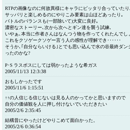
RTPの画像なのに何故異様にキャラにピッタリ合っていたり
サッパリと楽しめるのにやりこみ要素は山ほどあったり｡
バトルのバランスも(一部除いて)大変に良好｡
濃密なストーリー､次から次へとギン達を襲う試練､
いやぁ､本当に作者さんはなんつう物を作ってくれたんでし
これをクソゲークソゲー言う人の感性が理解でき･･････
そうか､｢自分ならいける｣とでも思い込んで水の谷最終ダン
ったのかな?
P･S ラスボスにしては弱かったような希ガス
2005/11/13 12:3:38
おもしかったです
2005/11/6 1:15:51
↑↑の人信じる信じないは見る人のかってかと思いますので
自分の価値観を人に押し付けないでいただきたい
2005/2/6 2:35:45
結構昔にやったけどやりこめて面白かった。
2005/2/6 0:36:54