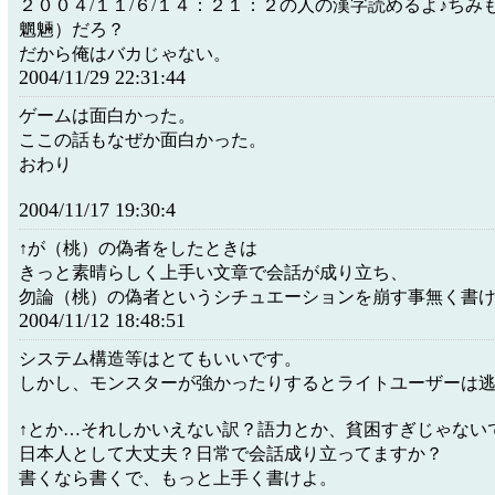
２００４/１１/６/１４：２１：２の人の漢字読めるよ♪ちみ
魍魎）だろ？
だから俺はバカじゃない。
2004/11/29 22:31:44
ゲームは面白かった。
ここの話もなぜか面白かった。
おわり
2004/11/17 19:30:4
↑が（桃）の偽者をしたときは
きっと素晴らしく上手い文章で会話が成り立ち、
勿論（桃）の偽者というシチュエーションを崩す事無く書
2004/11/12 18:48:51
システム構造等はとてもいいです。
しかし、モンスターが強かったりするとライトユーザーは
↑とか…それしかいえない訳？語力とか、貧困すぎじゃない
日本人として大丈夫？日常で会話成り立ってますか？
書くなら書くで、もっと上手く書けよ。